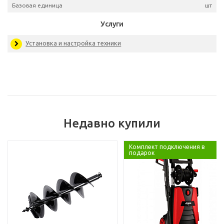
Артикул
01832
Базовая единица
Услуги
Недавно купили
Установка и настройка техники
Комплект подключения в
подарок