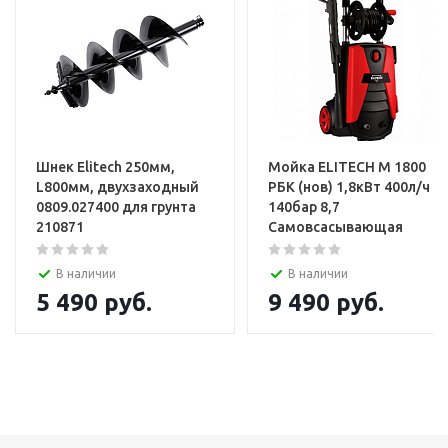
Шнек Elitech 250мм,
Мойка ELITECH М 1800
L800мм, двухзаходный
РБК (нов) 1,8кВт 400л/ч
0809.027400 для грунта
140бар 8,7
210871
Самовсасывающая
В наличии
В наличии
5 490
руб.
9 490
руб.