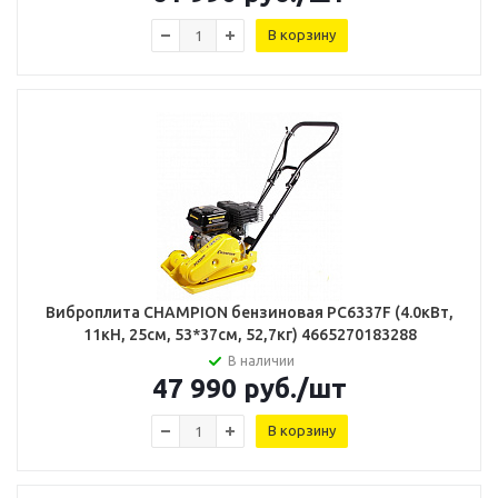
В корзину
Виброплита CHAMPION бензиновая PC6337F (4.0кВт,
11кН, 25см, 53*37см, 52,7кг) 4665270183288
В наличии
47 990
руб.
/шт
В корзину