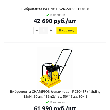
Виброплита PATRIOT SVR-50 550123050
В наличии
42 690
руб.
/шт
В корзину
Виброплита CHAMPION бензиновая PC9045F (4.8кВт,
15кН, 30см, 416м2/час, 50*45см, 90кг)
В наличии
61 990
руб.
/шт