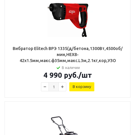
Вибратор Elitech ВРЭ 1335(д/бетона,1300Вт,4500об/
мин,НЕХ8-
42х1.5мм,макс.ф35мм,макс.L3м,2.1кг,кор,УЗО
В наличии
4 990
руб.
/шт
В корзину