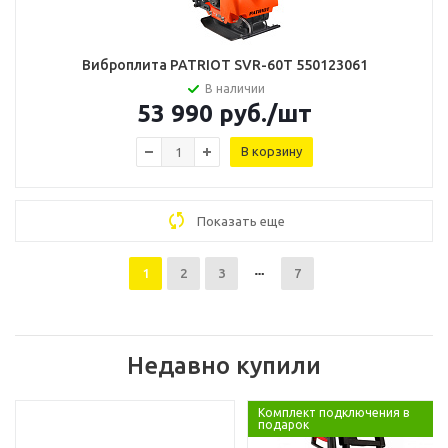
Виброплита PATRIOT SVR-60T 550123061
В наличии
53 990
руб.
/шт
В корзину
Показать еще
1
2
3
7
Недавно купили
Комплект подключения в
подарок