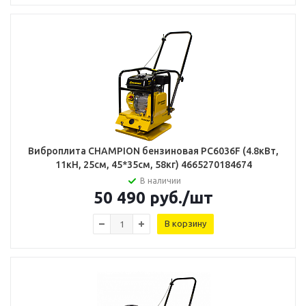
Виброплита CHAMPION бензиновая PC6036F (4.8кВт,
11кН, 25см, 45*35см, 58кг) 4665270184674
В наличии
50 490
руб.
/шт
В корзину