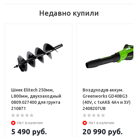
Недавно купили
Шнек Elitech 250мм,
Воздуходув аккум.
L800мм, двухзаходный
Greenworks GD40BG3
0809.027400 для грунта
(40V, с 1хАКБ 4Ач и ЗУ)
210871
2408207UB
Нет в наличии
Нет в наличии
5 490
руб.
20 990
руб.