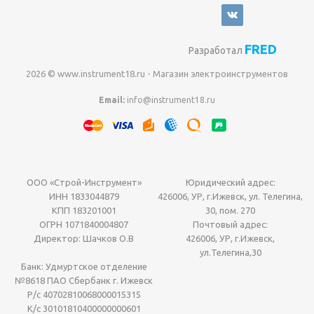
FRED
Разработал
2026 © www.instrument18.ru - Магазин электроинструментов
Email:
info@instrument18.ru
ООО «Строй-Инструмент»
Юридический адрес:
ИНН 1833044879
426006, УР, г.Ижевск, ул. Телегина,
КПП 183201001
30, пом. 270
ОГРН 1071840004807
Почтовый адрес:
Директор: Шачков О.В
426006, УР, г.Ижевск,
ул.Телегина,30
Банк: Удмуртское отделение
№8618 ПАО Сбербанк г. Ижевск
Р/с 40702810068000015315
К/с 30101810400000000601