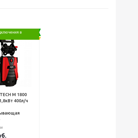
дключения в
ITECH М 1800
1,8кВт 400л/ч
7
сывающая
ии
б.