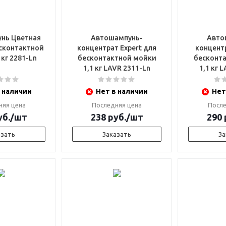
нь Цветная
Автошампунь-
Авто
концентрат Expert для
концентра
 кг 2281-Ln
бесконтактной мойки
бесконт
1,1 кг LAVR 2311-Ln
1,1 кг 
 наличии
Нет в наличии
Нет
няя цена
Последняя цена
После
б.
/шт
238
руб.
/шт
290
азать
Заказать
За