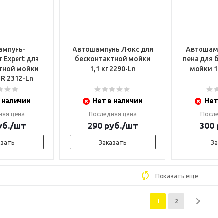
ампунь-
Автошампунь Люкс для
Автошам
 Expert для
бесконтактной мойки
пена для бесконтактной
тной мойки
1,1 кг 2290-Ln
мойки 1,
VR 2312-Ln
 наличии
Нет в наличии
Нет
няя цена
Последняя цена
После
б.
/шт
290
руб.
/шт
300
азать
Заказать
За
Показать еще
1
2