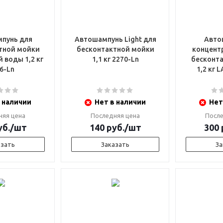
пунь для
Автошампунь Light для
Авто
тной мойки
бесконтактной мойки
концентр
 воды 1,2 кг
1,1 кг 2270-Ln
бесконт
6-Ln
1,2 кг 
 наличии
Нет в наличии
Нет
няя цена
Последняя цена
После
б.
/шт
140
руб.
/шт
300
азать
Заказать
За