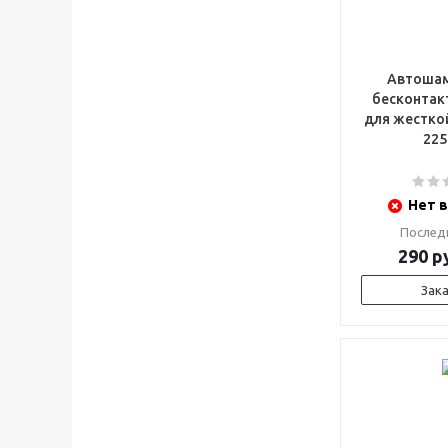
Автошам
бесконтак
для жесткой
225
Нет в
Послед
290
ру
Зак