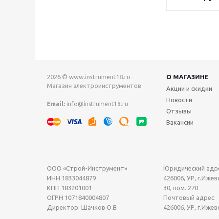
2026 © www.instrument18.ru -
О МАГАЗИНЕ
Магазин электроинструментов
Акции и скидки
Новости
Email:
info@instrument18.ru
Отзывы
Вакансии
ООО «Строй-Инструмент»
Юридический адре
ИНН 1833044879
426006, УР, г.Ижевс
КПП 183201001
30, пом. 270
ОГРН 1071840004807
Почтовый адрес:
Директор: Шачков О.В
426006, УР, г.Ижев