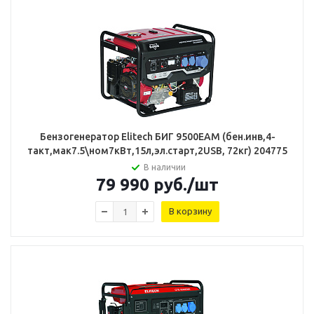
Бензогенератор Elitech БИГ 9500ЕАМ (бен.инв,4-
такт,мак7.5\ном7кВт,15л,эл.старт,2USB, 72кг) 204775
В наличии
79 990
руб.
/шт
В корзину