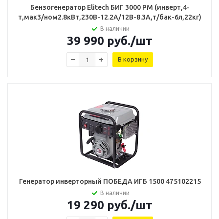
Бензогенератор Elitech БИГ 3000 РМ (инверт,4-
т,мак3/ном2.8кВт,230В-12.2А/12В-8.3А,т/бак-6л,22кг)
В наличии
39 990
руб.
/шт
В корзину
Генератор инверторный ПОБЕДА ИГБ 1500 475102215
В наличии
19 290
руб.
/шт