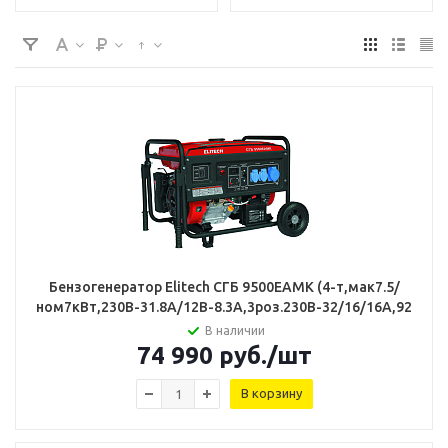
Бензогенератор Elitech СГБ 9500ЕАМК (4-т,мак7.5/
ном7кВт,230В-31.8А/12В-8.3А,3роз.230В-32/16/16А,92кг
В наличии
74 990
руб.
/шт
В корзину