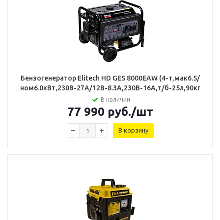
Бензогенератор Elitech HD GES 8000EAW (4-т,мак6.5/
ном6.0кВт,230В-27А/12В-8.3А,230В-16А,т/б-25л,90кг
В наличии
77 990
руб.
/шт
В корзину