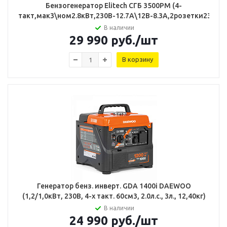
Бензогенератор Elitech СГБ 3500РМ (4-
такт,мак3\ном2.8кВт,230В-12.7А\12В-8.3А,2розетки230В-1
В наличии
29 990
руб.
/шт
В корзину
Генератор бенз. инверт. GDA 1400i DAEWOO
(1,2/1,0кВт, 230В, 4-х такт. 60см3, 2.0л.с., 3л., 12,40кг)
В наличии
24 990
руб.
/шт