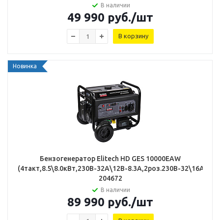
В наличии
49 990
руб.
/шт
В корзину
Новинка
Бензогенератор Elitech HD GES 10000ЕAW
(4такт,8.5\8.0кВт,230В-32А\12В-8.3А,2роз.230В-32\16А)
204672
В наличии
89 990
руб.
/шт