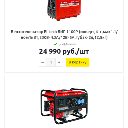
Бензогенератор Elitech БИГ 1100Р (инверт,4-т,мак1.1/
ном1кВт,230В-4.3А/12В-5А,т/бак-2л,12,8кг)
В наличии
24 990
руб.
/шт
В корзину