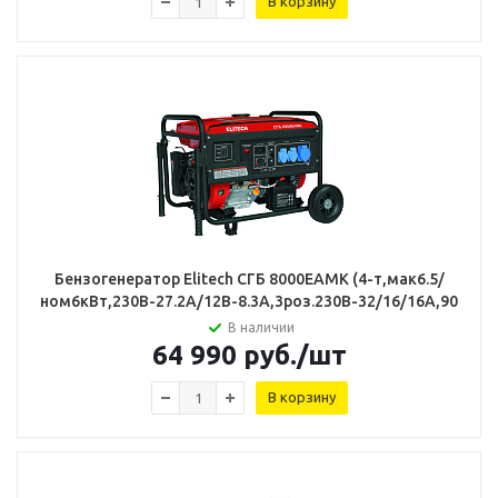
В корзину
Бензогенератор Elitech СГБ 8000ЕАМК (4-т,мак6.5/
ном6кВт,230В-27.2А/12В-8.3А,3роз.230В-32/16/16А,90кг
В наличии
64 990
руб.
/шт
В корзину