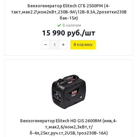
Бензогенератор Elitech СГБ 2500РМ (4-
такт,мак2.2\ном2кВт,230В-9А\12В-8.3А,2розетки230В-16А
бак-15л)
В наличии
15 990
руб.
/шт
В корзину
Бензогенератор Elitech HD GIS 2600RМ (инв,4-
т,мак2,6/ном2,3кВт,т/
б-4л,25кг,руч.ст,2USB,1роз230В-16А)