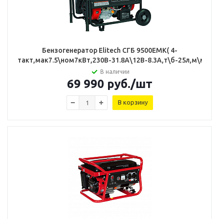
Бензогенератор Elitech СГБ 9500ЕМК( 4-
такт,мак7.5\ном7кВт,230В-31.8А\12В-8.3А,т\б-25л,м\м,92к
В наличии
69 990
руб.
/шт
В корзину