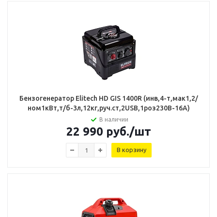
Бензогенератор Elitech HD GIS 1400R (инв,4-т,мак1,2/
ном1кВт,т/б-3л,12кг,руч.ст,2USB,1роз230В-16А)
В наличии
22 990
руб.
/шт
В корзину