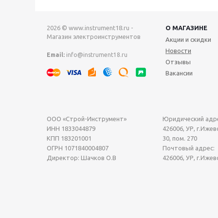
2026 © www.instrument18.ru -
О МАГАЗИНЕ
Магазин электроинструментов
Акции и скидки
Новости
Email:
info@instrument18.ru
Отзывы
Вакансии
ООО «Строй-Инструмент»
Юридический адре
ИНН 1833044879
426006, УР, г.Ижевс
КПП 183201001
30, пом. 270
ОГРН 1071840004807
Почтовый адрес:
Директор: Шачков О.В
426006, УР, г.Ижев