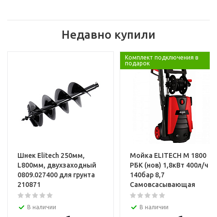
Недавно купили
Комплект подключения в
подарок
Шнек Elitech 250мм,
Мойка ELITECH М 1800
L800мм, двухзаходный
РБК (нов) 1,8кВт 400л/ч
0809.027400 для грунта
140бар 8,7
210871
Самовсасывающая
В наличии
В наличии