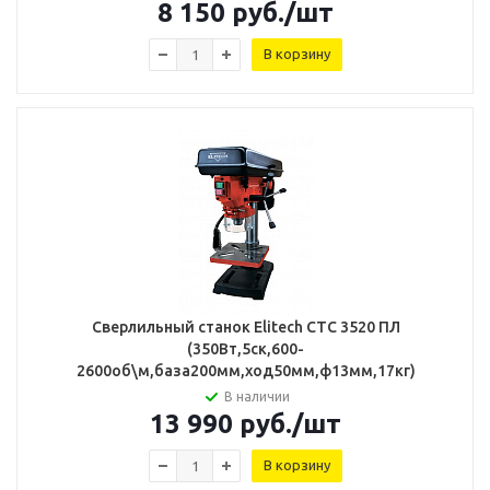
8 150
руб.
/шт
В корзину
Сверлильный станок Elitech СТС 3520 ПЛ
(350Вт,5ск,600-
2600об\м,база200мм,ход50мм,ф13мм,17кг)
В наличии
13 990
руб.
/шт
В корзину