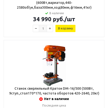
(600Вт,вариатор,440-
2580об\м,база300мм,ход80мм,ф16мм,41кг)
В наличии
34 990
руб.
/шт
В корзину
Станок сверлильный Кратон DM-16/500 (500Вт,
9ступ.,стол170*170, частота оборотов 420-2640, 20кг)
Нет в наличии
Последняя цена