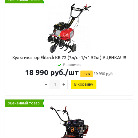
Культиватор Elitech КБ 72 (7л/с -1/+1 52кг) УЦЕНКА!!!!!
В наличии
18 990
руб.
/шт
29 990
руб.
-
37
%
В корзину
Уцененный товар