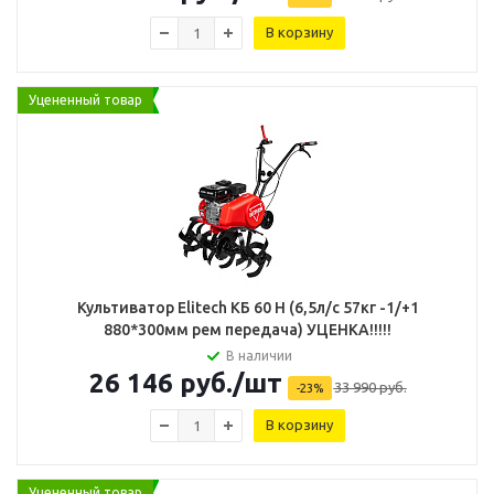
В корзину
Уцененный товар
Культиватор Elitech КБ 60 H (6,5л/с 57кг -1/+1
880*300мм рем передача) УЦЕНКА!!!!!
В наличии
26 146
руб.
/шт
33 990
руб.
-
23
%
В корзину
Уцененный товар