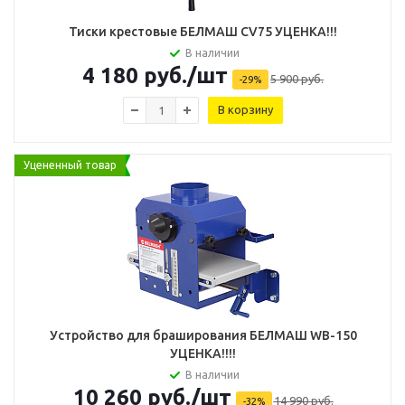
Тиcки крестовые БЕЛМАШ CV75 УЦЕНКА!!!
В наличии
4 180
руб.
/шт
5 900
руб.
-
29
%
В корзину
Уцененный товар
Устройство для браширования БЕЛМАШ WB-150
УЦЕНКА!!!!
В наличии
10 260
руб.
/шт
14 990
руб.
-
32
%