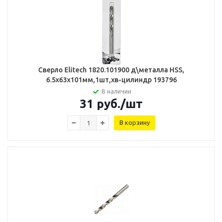
Сверло Elitech 1820.101900 д\металла HSS,
6.5х63х101мм,1шт,хв-цилиндр 193796
В наличии
31
руб.
/шт
В корзину