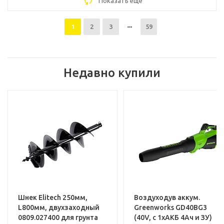
Показать еще
1
2
3
59
Недавно купили
Шнек Elitech 250мм,
Воздуходув аккум.
L800мм, двухзаходный
Greenworks GD40BG3
0809.027400 для грунта
(40V, с 1хАКБ 4Ач и ЗУ)