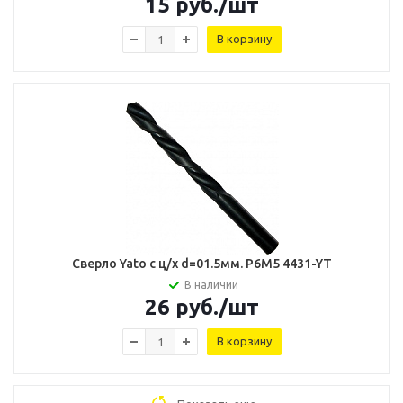
15
руб.
/шт
В корзину
Сверло Yato с ц/х d=01.5мм. Р6М5 4431-YT
В наличии
26
руб.
/шт
В корзину