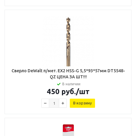
Сверло DeWalt п/мет. EX2 HSS-G 5,5*93*57мм DT5548-
QZ ЦЕНА ЗА ШТ!!!
В наличии
450
руб.
/шт
В корзину