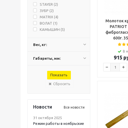
STAYER (
2
)
ЗУБР (
2
)
MATRIX (
4
)
Молоток к
ВОЛАТ (
1
)
PATRIOT 
КАМЫШИН (
5
)
фиброгласс
600г. 3
Вес, кг:
В 
915
ру
Габариты, мм:
Сбросить
Новости
Все новости
31 октября 2025
Режим работы в ноябрьские