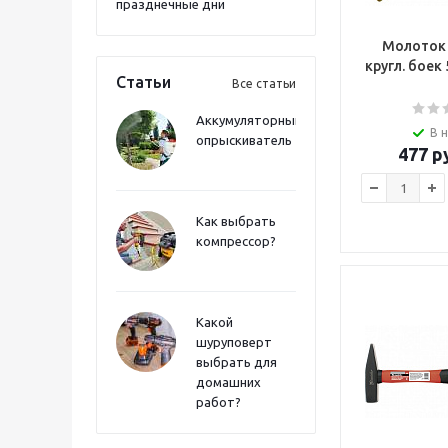
празднечные дни
Молоток
кругл. боек
Статьи
Все статьи
Аккумуляторный
В 
опрыскиватель
477
ру
Как выбрать
компрессор?
Какой
шуруповерт
выбрать для
домашних
работ?