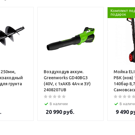
Комплект по
подарок
h 250мм,
Воздуходув аккум.
Мойка EL
ухзаходный
Greenworks GD40BG3
РБК (нов) 
 для грунта
(40V, с 1хАКБ 4Ач и ЗУ)
140бар 8,
2408207UB
Самовса
В наличии
В налич
.
20 990
руб.
9 490
ру