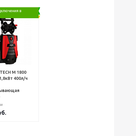
дключения в
ITECH М 1800
1,8кВт 400л/ч
7
сывающая
ии
б.