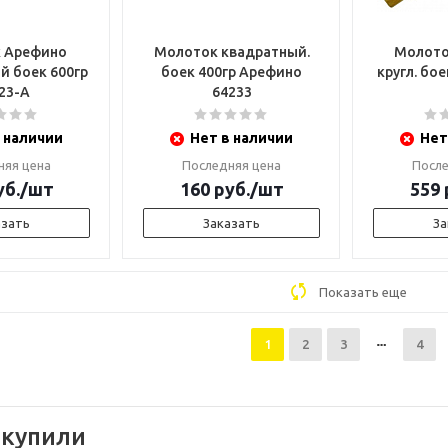
 Арефино
Молоток квадратный.
Молото
й боек 600гр
боек 400гр Арефино
кругл. бое
23-А
64233
 наличии
Нет в наличии
Нет
няя цена
Последняя цена
После
б.
/шт
160
руб.
/шт
559
азать
Заказать
За
Показать еще
1
2
3
4
 купили