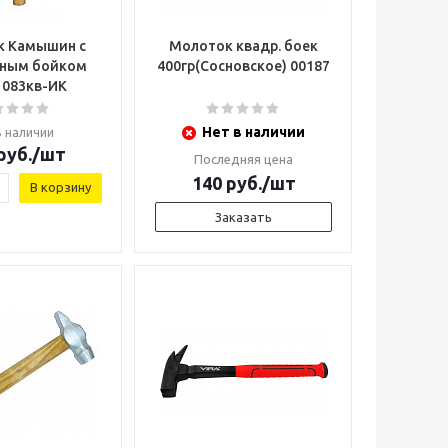
к Камышин с
Молоток квадр. боек
тным бойком
400гр(Сосновское) 00187
 083кв-ИК
Нет в наличии
В наличии
руб.
/шт
Последняя цена
140
руб.
/шт
В корзину
Заказать