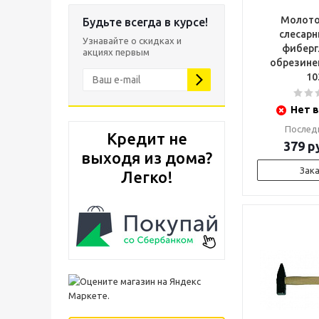
Молото
Будьте всегда в курсе!
слесарн
Узнавайте о скидках и
фиберг
акциях первым
обрезине
10
Нет в
Послед
Кредит не
379
ру
выходя из дома?
Зак
Легко!