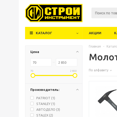
КАТАЛОГ
АКЦИИ
К
Главная
-
Катал
Цена
Моло
По алфавиту
70
2 850
Производитель:
PATRIOT (
1
)
STANLEY (
1
)
АВТОДЕЛО (
3
)
STALEX (
2
)