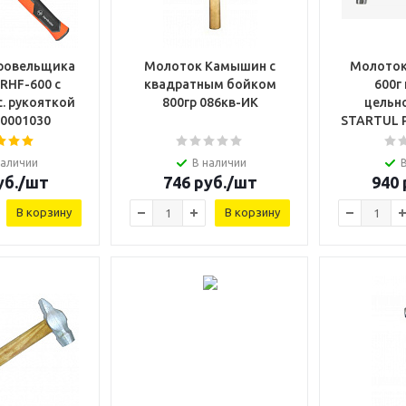
ровельщика
Молоток Камышин с
Молоток
RHF-600 с
квадратным бойком
600г
. рукояткой
800гр 086кв-ИК
цельн
50001030
STARTUL P
наличии
В наличии
б.
/шт
746
руб.
/шт
940
В корзину
В корзину