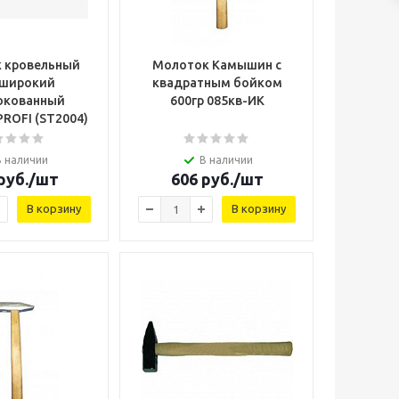
 кровельный
Молоток Камышин с
 широкий
квадратным бойком
окованный
600гр 085кв-ИК
ROFI (ST2004)
В наличии
В наличии
руб.
/шт
606
руб.
/шт
В корзину
В корзину