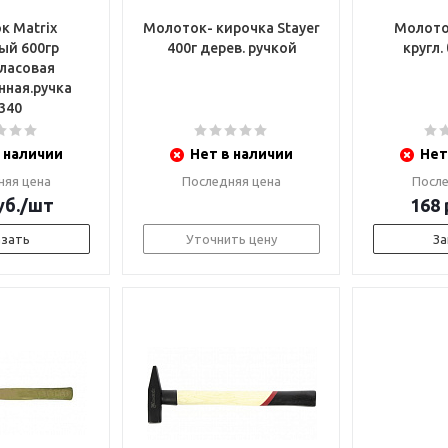
к Matrix
Молоток- кирочка Stayer
Молото
ый 600гр
400г дерев. ручкой
кругл.
ласовая
нная.ручка
340
 наличии
Нет в наличии
Нет
няя цена
Последняя цена
После
б.
/шт
168
азать
Уточнить цену
За