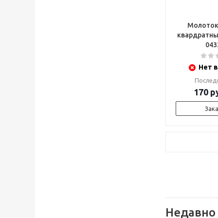
Молоток
квардратны
043
Нет в
Послед
170
ру
Зак
Недавно