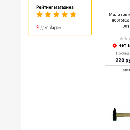
Молоток к
800гр(Со
001
Нет в
Послед
220
ру
Зак