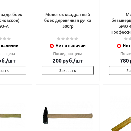
вадр. боек
Молоток квадратный
Мо
сновское)
боек деревянная ручка
безынер
93-А
500гр
БМО 4
 наличии
Нет в наличии
Нет
няя цена
Последняя цена
После
б.
/шт
200
руб.
/шт
780
азать
Заказать
За