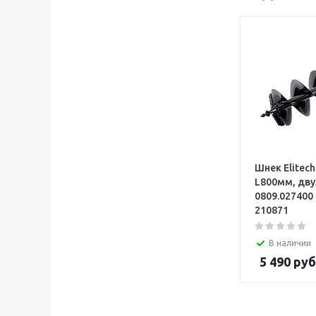
Шнек Elitec
L800мм, дв
0809.027400
210871
В наличии
5 490
руб