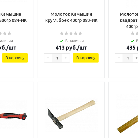
 Камышин
Молоток Камышин
Молото
 500гр 084-ИК
кругл. боек 400гр 083-ИК
квадра
400гр
наличии
В наличии
б.
/шт
413
руб.
/шт
435
В корзину
В корзину