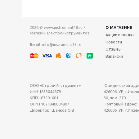
2026 © www.instrument18.ru -
О МАГАЗИНЕ
Магазин электроинструментов
Акции и скидки
Новости
Email:
info@instrument18.ru
Отзывы
Вакансии
ООО «Строй-Инструмент»
Юридический адре
ИНН 1833044879
426006, УР, г.Ижевс
КПП 183201001
30, пом. 270
ОГРН 1071840004807
Почтовый адрес:
Директор: Шачков О.В
426006, УР, г.Ижев