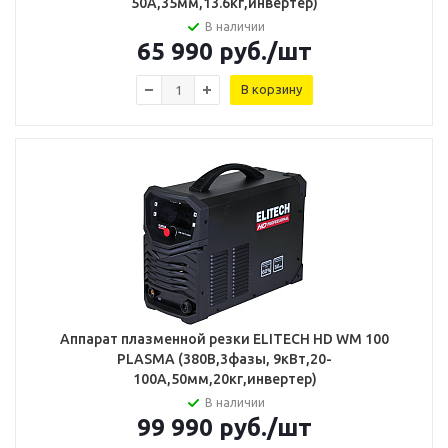
50А,35мм,13.6кг,инвертер)
В наличии
65 990
руб.
/шт
В корзину
Аппарат плазменной резки ELITECH HD WM 100
PLASMA (380В,3фазы, 9кВт,20-
100А,50мм,20кг,инвертер)
В наличии
99 990
руб.
/шт