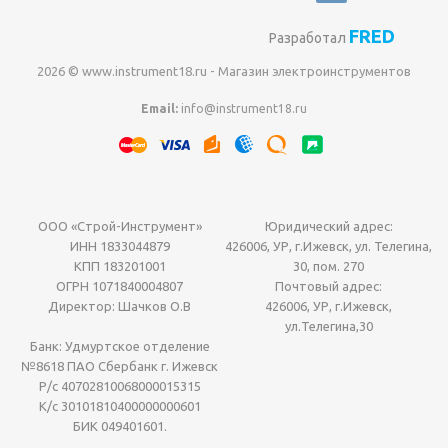
FRED
Разработал
2026 © www.instrument18.ru - Магазин электроинструментов
Email:
info@instrument18.ru
ООО «Строй-Инструмент»
Юридический адрес:
ИНН 1833044879
426006, УР, г.Ижевск, ул. Телегина,
КПП 183201001
30, пом. 270
ОГРН 1071840004807
Почтовый адрес:
Директор: Шачков О.В
426006, УР, г.Ижевск,
ул.Телегина,30
Банк: Удмуртское отделение
№8618 ПАО Сбербанк г. Ижевск
Р/с 40702810068000015315
К/с 30101810400000000601
БИК 049401601.