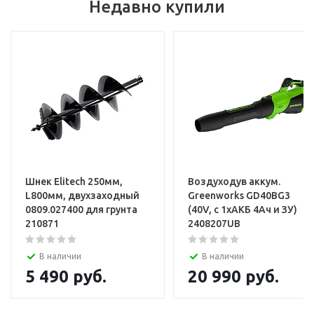
Недавно купили
Шнек Elitech 250мм,
Воздуходув аккум.
L800мм, двухзаходный
Greenworks GD40BG3
0809.027400 для грунта
(40V, с 1хАКБ 4Ач и ЗУ)
210871
2408207UB
В наличии
В наличии
5 490
руб.
20 990
руб.