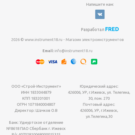
Напишите нам:
FRED
Разработал
2026 © www.instrument18.ru - Магазин электроинструментов
Email:
info@instrument18.ru
ООО «Строй-Инструмент»
Юридический адрес:
ИНН 1833044879
426006, УР, г.Ижевск, ул. Телегина,
КПП 183201001
30, пом. 270
ОГРН 1071840004807
Почтовый адрес:
Директор: Шачков О.В
426006, УР, г.Ижевск,
ул.Телегина,30
Банк: Удмуртское отделение
№8618 ПАО Сбербанк г. Ижевск
Р/с 40702810068000015315