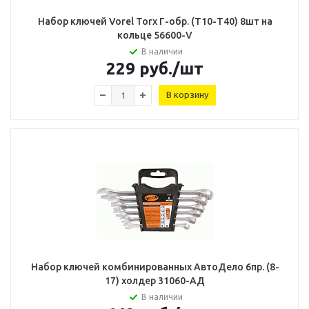
Набор ключей Vorel Torx Г-обр. (Т10-Т40) 8шт на
кольце 56600-V
В наличии
229
руб.
/шт
В корзину
Набор ключей комбинированных АвтоДело 6пр. (8-
17) холдер 31060-AД
В наличии