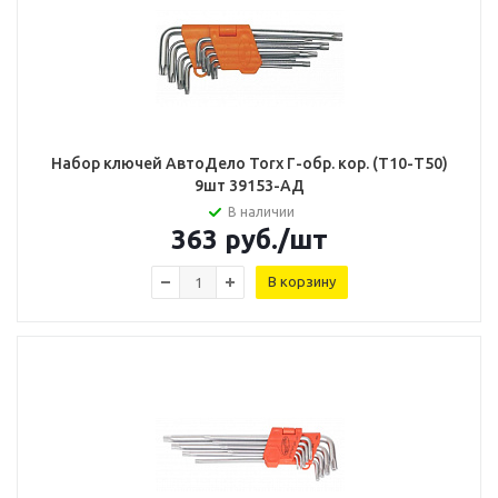
Набор ключей АвтоДело Torx Г-обр. кор. (Т10-Т50)
9шт 39153-АД
В наличии
363
руб.
/шт
В корзину