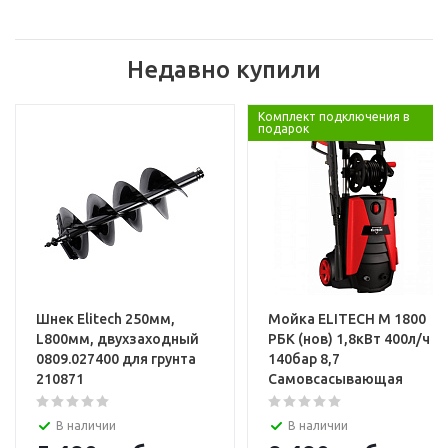
Недавно купили
Комплект подключения в
подарок
Шнек Elitech 250мм,
Мойка ELITECH М 1800
L800мм, двухзаходный
РБК (нов) 1,8кВт 400л/ч
0809.027400 для грунта
140бар 8,7
210871
Самовсасывающая
В наличии
В наличии