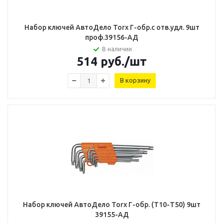
Набор ключей АвтоДело Torx Г-обр.с отв.удл. 9шт
проф.39156-АД
В наличии
514
руб.
/шт
В корзину
Набор ключей АвтоДело Torx Г-обр. (Т10-Т50) 9шт
39155-АД