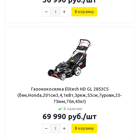
В корзину
Газонокосилка Elitech HD GL 2853CS
(бен,Honda,201см3,4,1кВт,3реж,53см,7уровн,25-
75мм,70л,43кг)
В наличии
69 990
руб.
/шт
В корзину