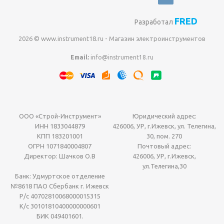
FRED
Разработал
2026 © www.instrument18.ru - Магазин электроинструментов
Email:
info@instrument18.ru
ООО «Строй-Инструмент»
Юридический адрес:
ИНН 1833044879
426006, УР, г.Ижевск, ул. Телегина,
КПП 183201001
30, пом. 270
ОГРН 1071840004807
Почтовый адрес:
Директор: Шачков О.В
426006, УР, г.Ижевск,
ул.Телегина,30
Банк: Удмуртское отделение
№8618 ПАО Сбербанк г. Ижевск
Р/с 40702810068000015315
К/с 30101810400000000601
БИК 049401601.