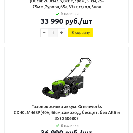
(Ducar,200см3,3,8кВт,3реж,51см,25-
75мм,7уровн,65л,33кг,c\ход,3кол
В наличии
33 990
руб.
/шт
В корзину
Газонокосилка аккум. Greenworks
GD40LM46SP(40V,46см,самоход, бесщет, без АКБ и
ЗУ) 2506807
В наличии
36 990
руб.
/шт