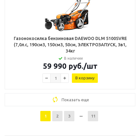
Газонокосилка бензиновая DAEWOO DLM 5100SVRE
(7,0л.с, 190см3, 150см3, 50см, ЭЛЕКТРОЗАПУСК, 3в1,
34кг
В наличии
59 990
руб.
/шт
В корзину
Показать еще
1
2
3
11