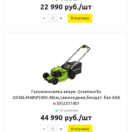
22 990
руб.
/шт
В корзину
Газонокосилка аккум. Greenworks
GD40LM48SP(40V,48см,самоходная,бесщет. без АКБ
и ЗУ)2517407
В наличии
44 990
руб.
/шт
В корзину