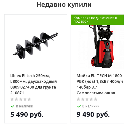
Недавно купили
Комплект подключения в
подарок
Шнек Elitech 250мм,
Мойка ELITECH М 1800
L800мм, двухзаходный
РБК (нов) 1,8кВт 400л/ч
0809.027400 для грунта
140бар 8,7
210871
Самовсасывающая
В наличии
В наличии
5 490
руб.
9 490
руб.