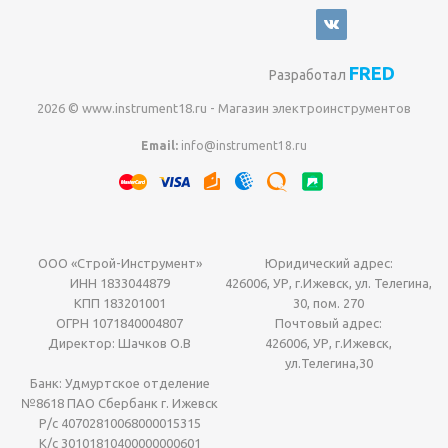
FRED
Разработал
2026 © www.instrument18.ru - Магазин электроинструментов
Email:
info@instrument18.ru
ООО «Строй-Инструмент»
Юридический адрес:
ИНН 1833044879
426006, УР, г.Ижевск, ул. Телегина,
КПП 183201001
30, пом. 270
ОГРН 1071840004807
Почтовый адрес:
Директор: Шачков О.В
426006, УР, г.Ижевск,
ул.Телегина,30
Банк: Удмуртское отделение
№8618 ПАО Сбербанк г. Ижевск
Р/с 40702810068000015315
К/с 30101810400000000601