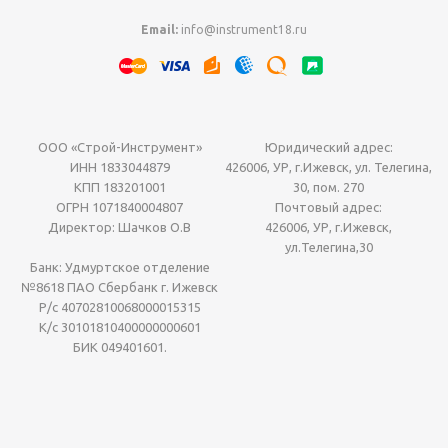
Email:
info@instrument18.ru
ООО «Строй-Инструмент»
Юридический адрес:
ИНН 1833044879
426006, УР, г.Ижевск, ул. Телегина,
КПП 183201001
30, пом. 270
ОГРН 1071840004807
Почтовый адрес:
Директор: Шачков О.В
426006, УР, г.Ижевск,
ул.Телегина,30
Банк: Удмуртское отделение
№8618 ПАО Сбербанк г. Ижевск
Р/с 40702810068000015315
К/с 30101810400000000601
БИК 049401601.