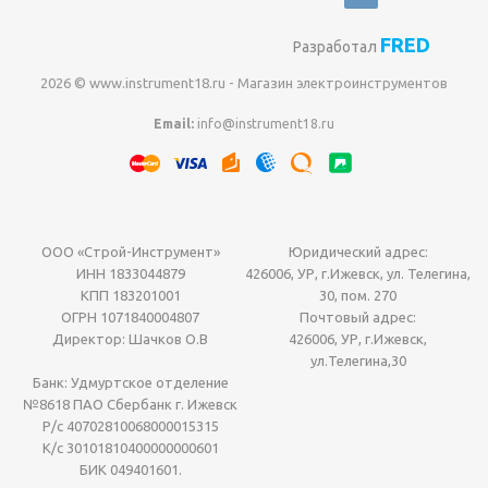
FRED
Разработал
2026 © www.instrument18.ru - Магазин электроинструментов
Email:
info@instrument18.ru
ООО «Строй-Инструмент»
Юридический адрес:
ИНН 1833044879
426006, УР, г.Ижевск, ул. Телегина,
КПП 183201001
30, пом. 270
ОГРН 1071840004807
Почтовый адрес:
Директор: Шачков О.В
426006, УР, г.Ижевск,
ул.Телегина,30
Банк: Удмуртское отделение
№8618 ПАО Сбербанк г. Ижевск
Р/с 40702810068000015315
К/с 30101810400000000601
БИК 049401601.