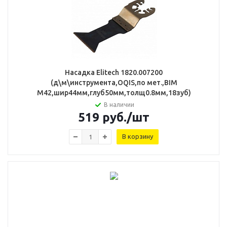
Насадка Elitech 1820.007200
(д\м\инструмента,OQIS,по мет.,BIM
M42,шир44мм,глуб50мм,толщ0.8мм,18зуб)
В наличии
519
руб.
/шт
В корзину