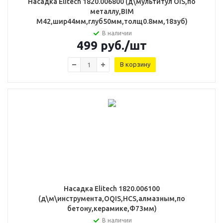
Насадка Elitech 1820.006800 (д\мультитул OIS,по
металлу,BIM
M42,шир44мм,глуб50мм,толщ0.8мм,18зуб)
В наличии
499
руб.
/шт
В корзину
Насадка Elitech 1820.006100
(д\м\инструмента,OQIS,HCS,алмазным,по
бетону,керамике,Ф73мм)
В наличии