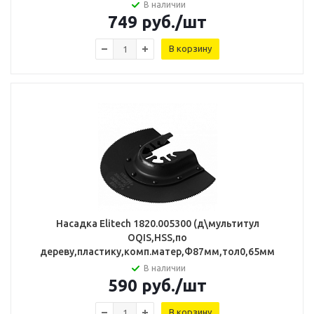
В наличии
749
руб.
/шт
В корзину
Насадка Elitech 1820.005300 (д\мультитул
OQIS,HSS,по
дереву,пластику,комп.матер,Ф87мм,тол0,65мм
В наличии
590
руб.
/шт
В корзину