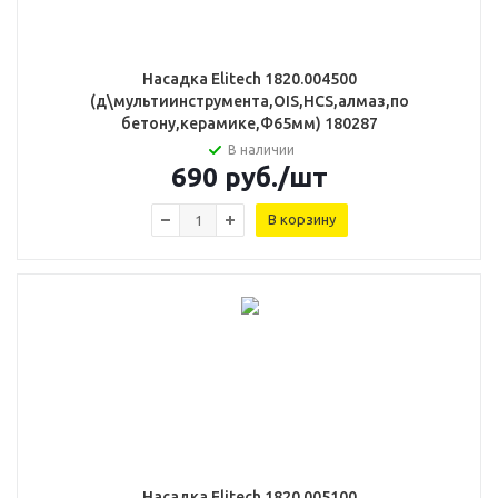
Насадка Elitech 1820.004500
(д\мультиинструмента,OIS,HCS,алмаз,по
бетону,керамике,Ф65мм) 180287
В наличии
690
руб.
/шт
В корзину
Насадка Elitech 1820.005100