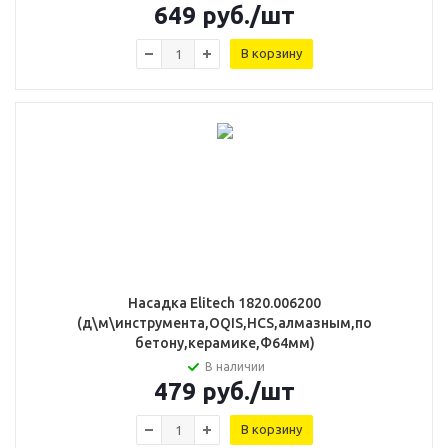
649
руб.
/шт
В корзину
Насадка Elitech 1820.006200
(д\м\инструмента,OQIS,HCS,алмазным,по
бетону,керамике,Ф64мм)
В наличии
479
руб.
/шт
В корзину