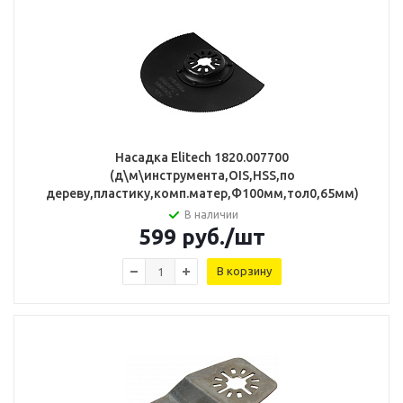
Насадка Elitech 1820.007700
(д\м\инструмента,OIS,HSS,по
дереву,пластику,комп.матер,Ф100мм,тол0,65мм)
В наличии
599
руб.
/шт
В корзину