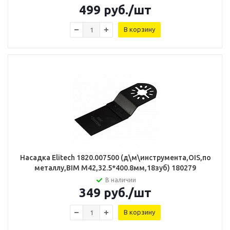
499
руб.
/шт
В корзину
Насадка Elitech 1820.007500 (д\м\инструмента,OIS,по
металлу,BIM M42,32.5*400.8мм,18зуб) 180279
В наличии
349
руб.
/шт
В корзину