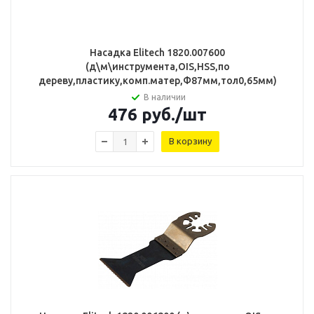
Насадка Elitech 1820.007600
(д\м\инструмента,OIS,HSS,по
дереву,пластику,комп.матер,Ф87мм,тол0,65мм)
В наличии
476
руб.
/шт
В корзину