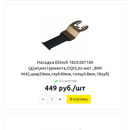
Насадка Elitech 1820.007100
(д\м\инструмента,OQIS,по мет..,BIM
M42,шир20мм,глуб40мм,толщ0.8мм,18зуб)
В наличии
449
руб.
/шт
В корзину