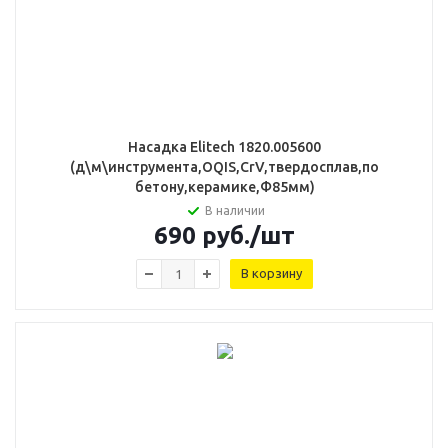
Насадка Elitech 1820.005600
(д\м\инструмента,OQIS,CrV,твердосплав,по
бетону,керамике,Ф85мм)
В наличии
690
руб.
/шт
В корзину