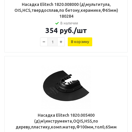
Насадка Elitech 1820.008000 (д\мультитула,
OIS,HCS,твердосплав,по бетону,керамике,Ф65мм)
180284
В наличии
354
руб.
/шт
В корзину
Насадка Elitech 1820.005400
(д\м\инструмента,OQIS,HSS,по
дереву,пластику,комп.матер,Ф100мм,тол0,65мм