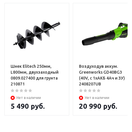
Шнек Elitech 250мм,
Воздуходув аккум.
L800мм, двухзаходный
Greenworks GD40BG3
0809.027400 для грунта
(40V, с 1хАКБ 4Ач и ЗУ)
210871
2408207UB
Нет в наличии
Нет в наличии
5 490
руб.
20 990
руб.