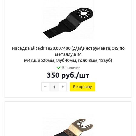
Насадка Elitech 1820.007400 (д\м\инструмента,OIS,по
металлу,BIM
M42,шир20мм,глуб40мм,тол0.8мм,18зуб)
В наличии
350
руб.
/шт
В корзину