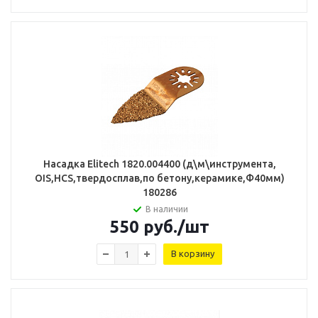
Насадка Elitech 1820.004400 (д\м\инструмента,
OIS,HCS,твердосплав,по бетону,керамике,Ф40мм)
180286
В наличии
550
руб.
/шт
В корзину