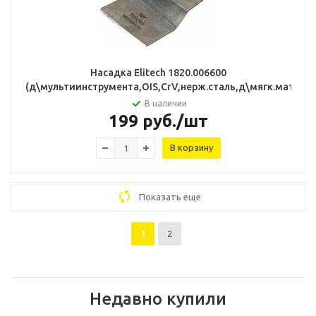
Насадка Elitech 1820.006600
(д\мультиинструмента,OIS,CrV,нерж.сталь,д\мягк.матер,
В наличии
199
руб.
/шт
В корзину
Показать еще
1
2
Недавно купили