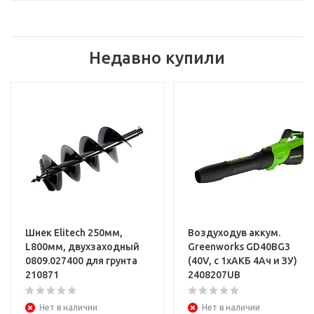
Недавно купили
Шнек Elitech 250мм,
Воздуходув аккум.
L800мм, двухзаходный
Greenworks GD40BG3
0809.027400 для грунта
(40V, с 1хАКБ 4Ач и ЗУ)
210871
2408207UB
Нет в наличии
Нет в наличии