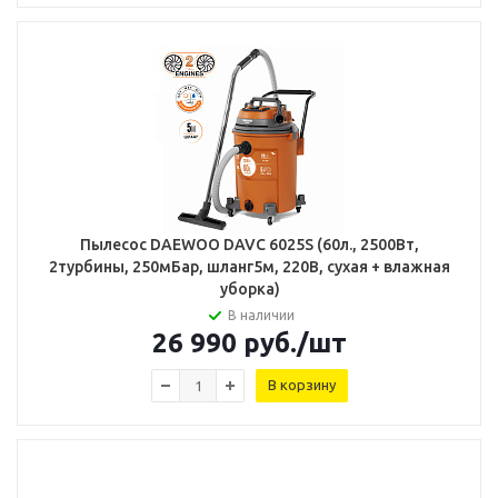
Пылесос DAEWOO DAVC 6025S (60л., 2500Вт,
2турбины, 250мБар, шланг5м, 220В, сухая + влажная
уборка)
В наличии
26 990
руб.
/шт
В корзину