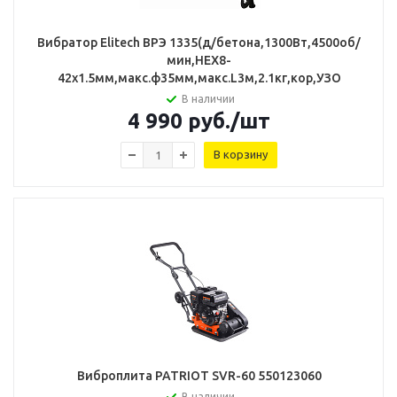
Вибратор Elitech ВРЭ 1335(д/бетона,1300Вт,4500об/
мин,НЕХ8-
42х1.5мм,макс.ф35мм,макс.L3м,2.1кг,кор,УЗО
В наличии
4 990
руб.
/шт
В корзину
Виброплита PATRIOT SVR-60 550123060
В наличии