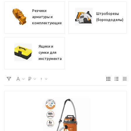
Резчики
Штроборезы
арматуры и
(бороздоделы)
комплектующие
Ящики и
сумки для
инструмента