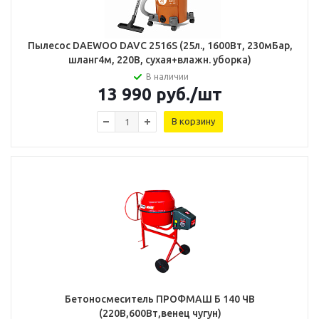
Пылесос DAEWOO DAVC 2516S (25л., 1600Вт, 230мБар,
шланг4м, 220В, сухая+влажн. уборка)
В наличии
13 990
руб.
/шт
В корзину
Бетоносмеситель ПРОФМАШ Б 140 ЧВ
(220В,600Вт,венец чугун)