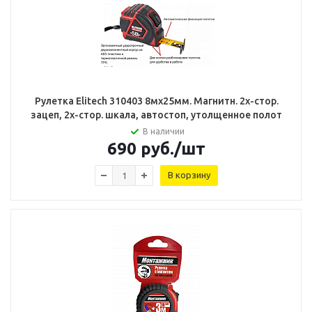
Рулетка Elitech 310403 8мх25мм. Магнитн. 2х-стор.
зацеп, 2х-стор. шкала, автостоп, утолщенное полот
В наличии
690
руб.
/шт
В корзину