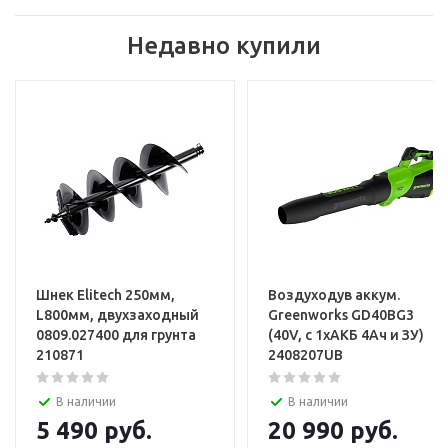
Недавно купили
Шнек Elitech 250мм,
Воздуходув аккум.
L800мм, двухзаходный
Greenworks GD40BG3
0809.027400 для грунта
(40V, с 1хАКБ 4Ач и ЗУ)
210871
2408207UB
В наличии
В наличии
5 490
руб.
20 990
руб.