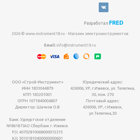
FRED
Разработал
2026 © www.instrument18.ru - Магазин электроинструментов
Email:
info@instrument18.ru
ООО «Строй-Инструмент»
Юридический адрес:
ИНН 1833044879
426006, УР, г.Ижевск, ул. Телегина,
КПП 183201001
30, пом. 270
ОГРН 1071840004807
Почтовый адрес:
Директор: Шачков О.В
426006, УР, г.Ижевск,
ул.Телегина,30
Банк: Удмуртское отделение
№8618 ПАО Сбербанк г. Ижевск
Р/с 40702810068000015315
К/с 30101810400000000601