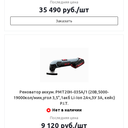
Последняя цена
35 490
руб.
/шт
Заказать
Реноватор аккум. PMT20H-035A/1 (20В,5000-
19000кол/мин,угол 3,5°,1акб Li-Ion 2Ач,ЗУ 3А, кейс)
P.I.T.
Нет в наличии
Последняя цена
9 120
руб.
/шт