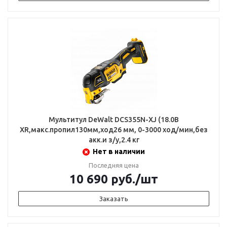
Мультитул DeWalt DCS355N-XJ (18.0В
XR,макс.пропил130мм,ход26 мм, 0-3000 ход/мин,без
акк.и з/у,2.4 кг
Нет в наличии
Последняя цена
10 690
руб.
/шт
Заказать