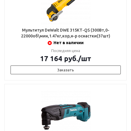
Мультитул DeWalt DWE 315КТ-QS (300Вт,0-
22000об\мин,1.47кг,кор,н-р оснастки(37шт)
Нет в наличии
Последняя цена
17 164
руб.
/шт
Заказать