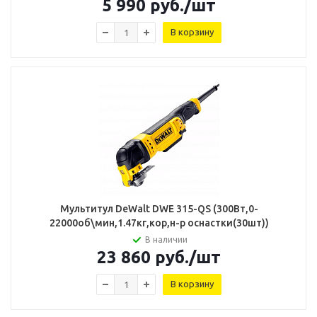
5 990
руб.
/шт
В корзину
Мультитул DeWalt DWE 315-QS (300Вт,0-
22000об\мин,1.47кг,кор,н-р оснастки(30шт))
В наличии
23 860
руб.
/шт
В корзину