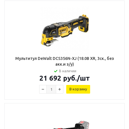
Мультитул DeWalt DCS356N-XJ (18.0В XR, 3ск., без
акк.и з/у)
В наличии
21 692
руб.
/шт
В корзину