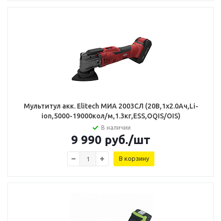
Мультитул акк. Elitech МИА 2003СЛ (20В,1х2.0Ач,Li-
ion,5000-19000кол/м,1.3кг,ESS,OQIS/OIS)
В наличии
9 990
руб.
/шт
В корзину