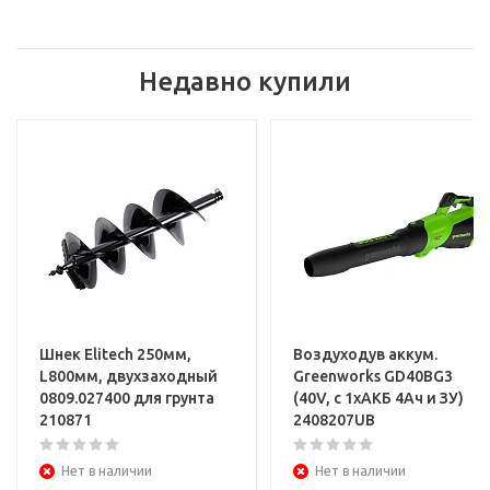
Недавно купили
Шнек Elitech 250мм,
Воздуходув аккум.
L800мм, двухзаходный
Greenworks GD40BG3
0809.027400 для грунта
(40V, с 1хАКБ 4Ач и ЗУ)
210871
2408207UB
Нет в наличии
Нет в наличии