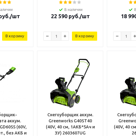
наличии
В наличии
руб.
/шт
22 590
руб.
/шт
18 99
В корзину
В корзину
борщик-
Снегоуборщик аккум.
Снегоуб
ата аккум.
Greenworks G40ST40
Greenwo
GD60SS (60V,
(40V, 40 см, 1АКБ*5Ач и
(40V, 40 с
т., без АКБ и
ЗУ) 2603607UG
2