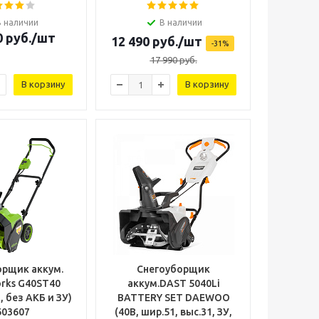
В наличии
В наличии
0
руб.
/шт
12 490
руб.
/шт
-
31
%
17 990
руб.
В корзину
В корзину
орщик аккум.
Снегоуборщик
rks G40ST40
аккум.DAST 5040Li
м, без АКБ и ЗУ)
BATTERY SET DAEWOO
603607
(40В, шир.51, выс.31, ЗУ,