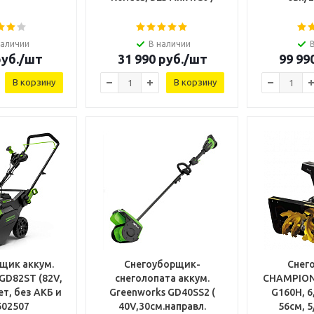
наличии
В наличии
уб.
/шт
31 990
руб.
/шт
99 99
В корзину
В корзину
щик аккум.
Снегоуборщик-
Снег
GD82ST (82V,
снеголопата аккум.
CHAMPION 
без АКБ и
Greenworks GD40SS2 (
G160H, 6,
602507
40V,30см.направл.
56см, 5