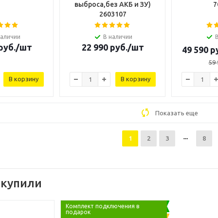
выброса,без АКБ и ЗУ)
7
2603107
наличии
В наличии
руб.
/шт
22 990
руб.
/шт
49 590
ру
59 
В корзину
В корзину
Показать еще
1
2
3
8
 купили
Комплект подключения в
подарок