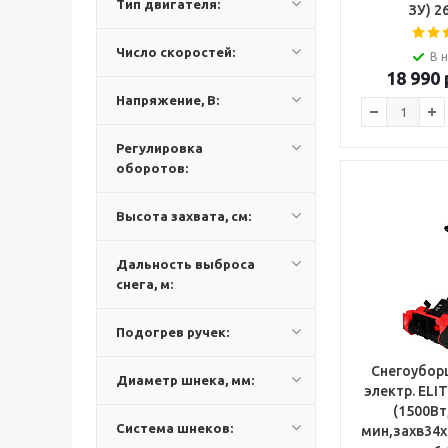
Тип двигателя:
ЗУ) 2
Число скоростей:
В 
18 990
Напряжение, В:
Регулировка
оборотов:
Высота захвата, см:
Дальность выброса
снега, м:
Подогрев ручек:
Снегоубор
Диаметр шнека, мм:
электр. ELI
(1500Вт
Система шнеков:
мин,захв34х