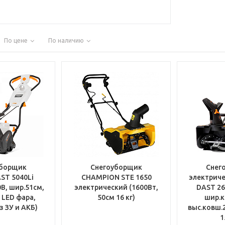
По цене
По наличию
уборщик
Снегоуборщик
Снег
ST 5040Li
CHAMPION STE 1650
электрич
В, шир.51см,
электрический (1600Вт,
DAST 26
 LED фара,
50см 16 кг)
шир.к
ез ЗУ и АКБ)
выс.ковш.
1