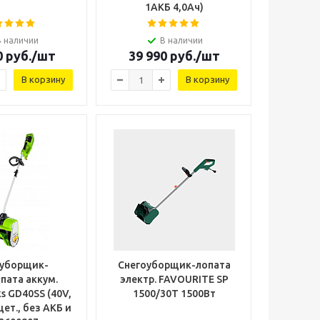
1АКБ 4,0Ач)
В наличии
В наличии
0
руб.
/шт
39 990
руб.
/шт
В корзину
В корзину
оуборщик-
Снегоуборщик-лопата
пата аккум.
электр. FAVOURITE SP
s GD40SS (40V,
1500/30T 1500Вт
6,6кг
ет., без АКБ и