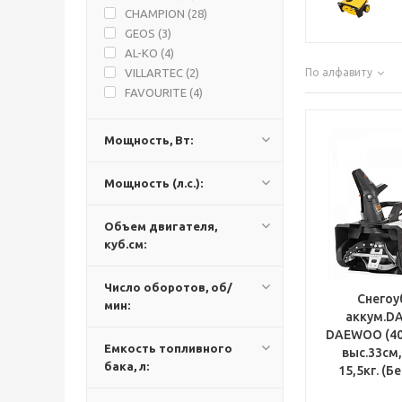
CHAMPION (
28
)
GEOS (
3
)
AL-KO (
4
)
VILLARTEC (
2
)
По алфавиту
FAVOURITE (
4
)
Мощность, Вт:
Мощность (л.с.):
Объем двигателя,
куб.см:
Число оборотов, об/
Снего
мин:
аккум.DA
DAEWOO (40
Емкость топливного
выс.33см,
бака, л:
15,5кг. (Б