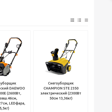
оуборщик
Снегоуборщик
еский DAEWOO
CHAMPION STE 2350
00E (2600Вт,
электрический (2300Вт
овш.46см,
50см 13,36кг)
27см, LEDфара,
5,5кг)