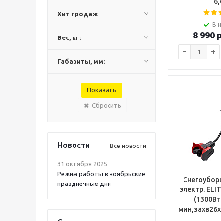
6,
Хит продаж
В 
8 990
р
Вес, кг:
Габариты, мм:
Сбросить
Новости
Все новости
31 октября 2025
Режим работы в ноябрьские
Снегоубор
празднечные дни
электр. ELI
(1300Вт
мин,захв26х