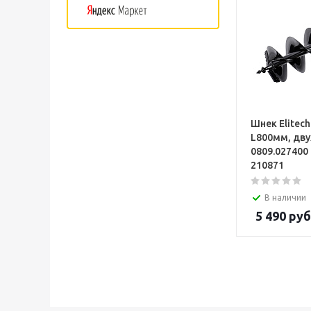
Шнек Elitec
L800мм, дв
0809.027400
210871
В наличии
5 490
руб