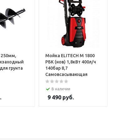
h 250мм,
Мойка ELITECH М 1800
ухзаходный
РБК (нов) 1,8кВт 400л/ч
 для грунта
140бар 8,7
Самовсасывающая
В наличии
.
9 490
руб.