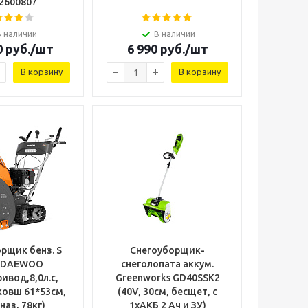
 2600807
В наличии
В наличии
0
руб.
/шт
6 990
руб.
/шт
В корзину
В корзину
рщик бенз. S
Снегоуборщик-
0 DAEWOO
снеголопата аккум.
ривод,8,0л.с,
Greenworks GD40SSK2
ковш 61*53см,
(40V, 30см, бесщет, с
наз, 78кг)
1хАКБ 2 Ач и ЗУ)