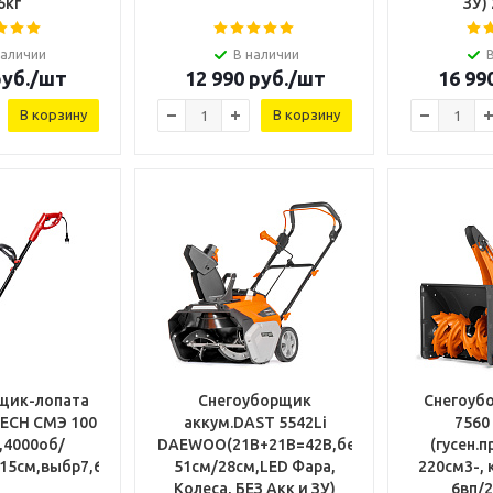
6кг
ЗУ)
наличии
В наличии
уб.
/шт
12 990
руб.
/шт
16 99
В корзину
В корзину
щик-лопата
Снегоуборщик
Снегоубо
TECH СМЭ 100
аккум.DAST 5542Li
756
,4000об/
DAEWOO(21В+21В=42В,бесщет.
(гусен.п
15см,выбр7,6м,кабель0,15м,5кг)
51см/28см,LED Фара,
220см3-, 
Колеса, БЕЗ Акк и ЗУ)
6вп/2