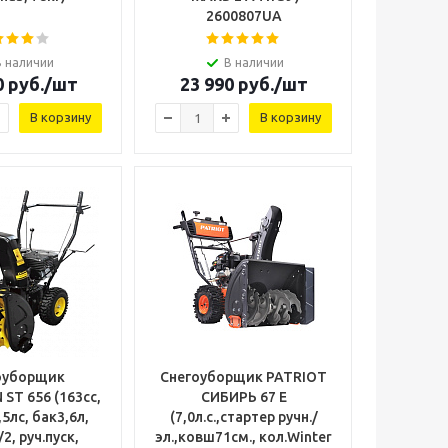
2600807UA
В наличии
В наличии
0
руб.
/шт
23 990
руб.
/шт
В корзину
В корзину
оуборщик
Снегоуборщик PATRIOT
ST 656 (163cc,
СИБИРЬ 67 E
5лс, бак3,6л,
(7,0л.с.,стартер ручн./
/2, руч.пуск,
эл.,ковш71см., кол.Winter