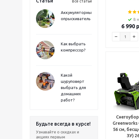
Статьи
Все статьи
Аккумуляторный
опрыскиватель
В 
6 990
р
Как выбрать
компрессор?
Какой
шуруповерт
выбрать для
домашних
работ?
Снегоубор
Greenworks 
Будьте всегда в курсе!
56 см, бесщет, 
Узнавайте о скидках и
ЗУ) 2
акциях первым