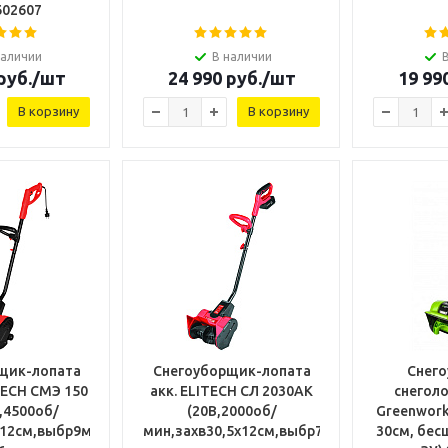
602607
наличии
В наличии
руб.
/шт
24 990
руб.
/шт
19 99
В корзину
В корзину
щик-лопата
Снегоуборщик-лопата
Снег
TECH СМЭ 150
акк. ELITECH СЛ 2030АК
снеголо
,4500об/
(20В,2000об/
Greenwork
12см,выбр9м,рег.выброса,
мин,захв30,5х12см,выбр7,5м,акк1*4А.ч+ЗУ,
30см, бесщ