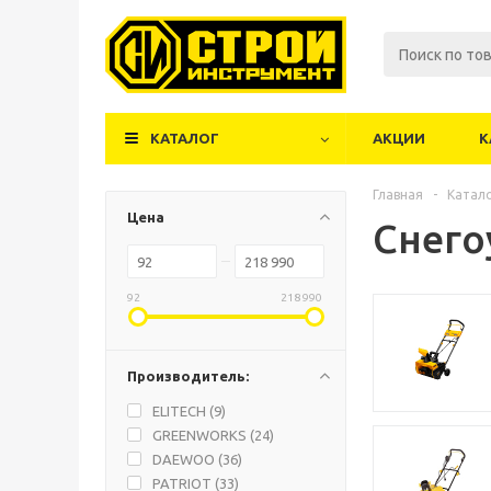
КАТАЛОГ
АКЦИИ
К
Главная
-
Катал
Цена
Снег
92
218 990
Производитель:
ELITECH (
9
)
GREENWORKS (
24
)
DAEWOO (
36
)
PATRIOT (
33
)