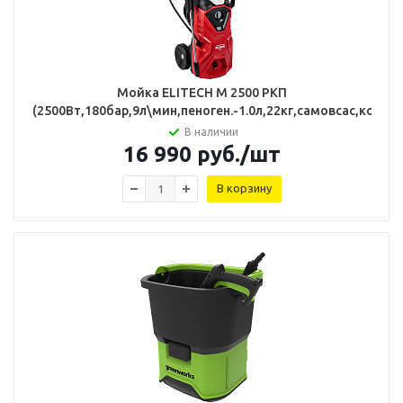
Мойка ELITECH М 2500 РКП
(2500Вт,180бар,9л\мин,пеноген.-1.0л,22кг,самовсас,колеса
В наличии
16 990
руб.
/шт
В корзину