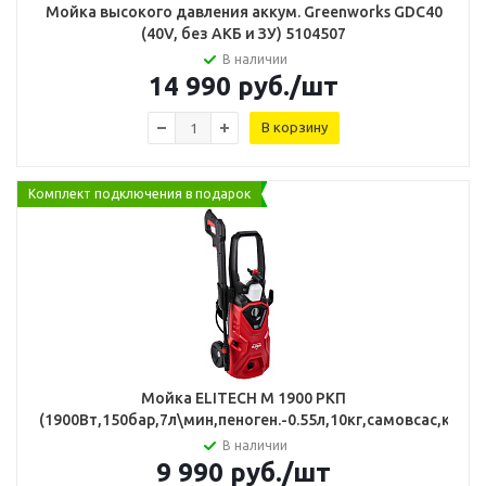
Мойка высокого давления аккум. Greenworks GDC40
(40V, без АКБ и ЗУ) 5104507
В наличии
14 990
руб.
/шт
В корзину
Комплект подключения в подарок
Мойка ELITECH М 1900 РКП
(1900Вт,150бар,7л\мин,пеноген.-0.55л,10кг,самовсас,колес
В наличии
9 990
руб.
/шт