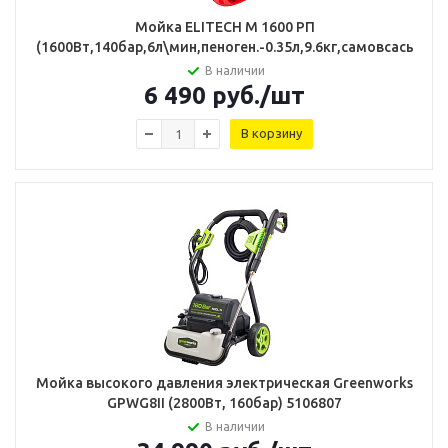
Мойка ELITECH М 1600 РП
(1600Вт,140бар,6л\мин,пеноген.-0.35л,9.6кг,самовсасываю
В наличии
6 490
руб.
/шт
В корзину
Мойка высокого давления электрическая Greenworks
GPWG8II (2800Вт, 160бар) 5106807
В наличии