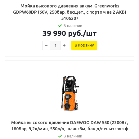
Мойка высокого давления аккум. Greenworks
GDPW60DP (60V, 250бар, бесщет., с портом на 2 АКБ)
5106207
В наличии
39 990
руб.
/шт
В корзину
Мойка высокого давления DAEWOO DAW 550 (2300Вт,
180Бар, 9,2л/мин, 550л/ч, шланг8м, бак д/пены+гряз.ф
В наличии