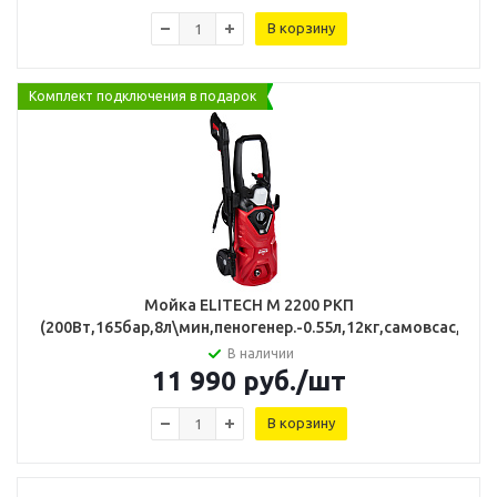
В корзину
Комплект подключения в подарок
Мойка ELITECH М 2200 РКП
(200Вт,165бар,8л\мин,пеногенер.-0.55л,12кг,самовсас,коле
В наличии
11 990
руб.
/шт
В корзину