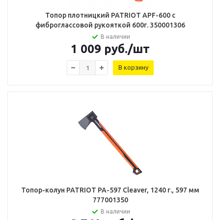
Топор плотницкий PATRIOT APF-600 с
фиброглассовой рукояткой 600г. 350001306
В наличии
1 009
руб.
/шт
В корзину
Топор-колун PATRIOT PA-597 Cleaver, 1240 г., 597 мм
777001350
В наличии