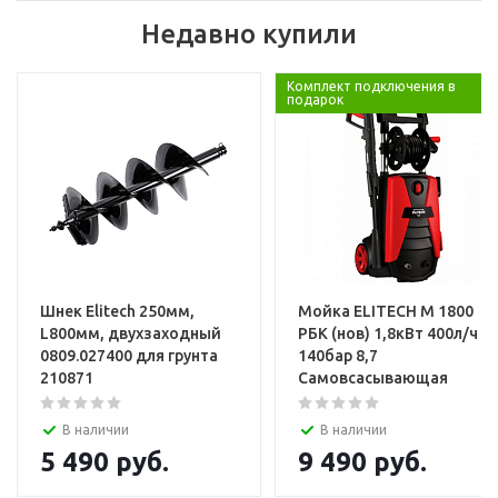
Недавно купили
Комплект подключения в
подарок
Шнек Elitech 250мм,
Мойка ELITECH М 1800
L800мм, двухзаходный
РБК (нов) 1,8кВт 400л/ч
0809.027400 для грунта
140бар 8,7
210871
Самовсасывающая
В наличии
В наличии
5 490
руб.
9 490
руб.