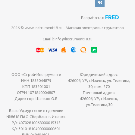
FRED
Разработал
2026 © www.instrument18.ru - Магазин электроинструментов
Email:
info@instrument18.ru
ООО «Строй-Инструмент»
Юридический адрес:
ИНН 1833044879
426006, УР, г.Ижевск, ул. Телегина,
КПП 183201001
30, пом. 270
ОГРН 1071840004807
Почтовый адрес:
Директор: Шачков О.В
426006, УР, г.Ижевск,
ул.Телегина,30
Банк: Удмуртское отделение
№8618 ПАО Сбербанк г. Ижевск
Р/с 40702810068000015315
К/с 30101810400000000601
БИК 049401601.