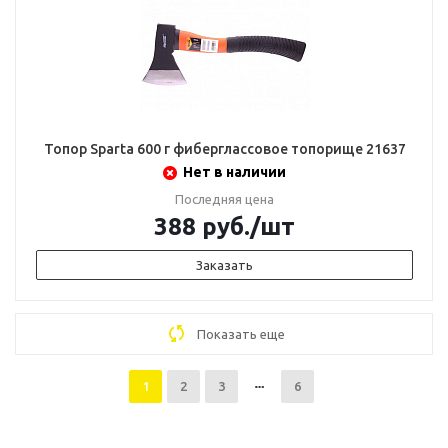
Топор Sparta 600 г фиберглассовое топорище 21637
Нет в наличии
Последняя цена
388
руб.
/шт
Заказать
Показать еще
1
2
3
6