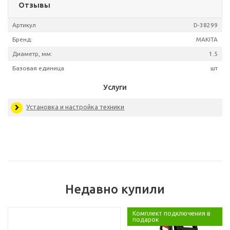
Отзывы
Артикул
D-3
Бренд:
MAK
Диаметр, мм:
Базовая единица
Недавно купили
Услуги
Комплект подключения в
подарок
Установка и настройка техники