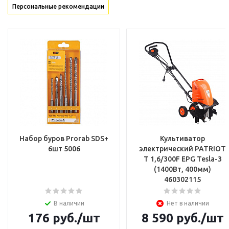
Персональные рекомендации
Набор буров Prorab SDS+
Культиватор
6шт 5006
электрический PATRIOT
T 1,6/300F EPG Tesla-3
(1400Вт, 400мм)
460302115
В наличии
Нет в наличии
176
руб.
/шт
8 590
руб.
/шт