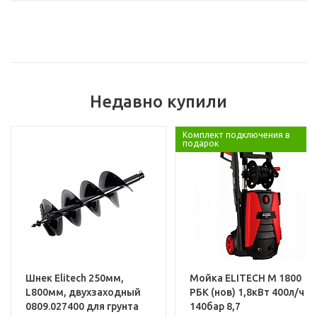
Артикул
229
Базовая единица
Услуги
Установка и настройка техники
Недавно купили
Комплект подключения в
подарок
Шнек Elitech 250мм,
Мойка ELITECH М 1800
L800мм, двухзаходный
РБК (нов) 1,8кВт 400л/ч
0809.027400 для грунта
140бар 8,7