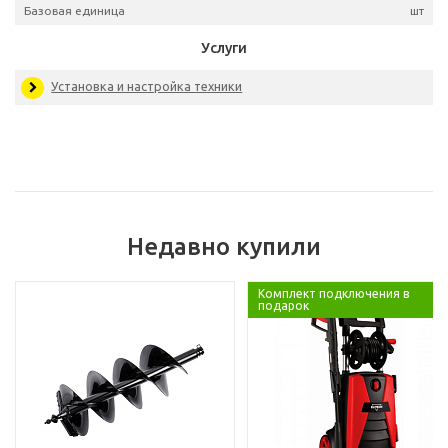
Артикул
01830
Базовая единица
Услуги
Недавно купили
Установка и настройка техники
Комплект подключения в
подарок