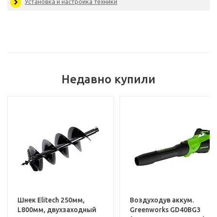
Артикул
35142
Базовая единица
Услуги
Установка и настройка техники
Недавно купили
Шнек Elitech 250мм,
Воздуходув аккум.
L800мм, двухзаходный
Greenworks GD40BG3