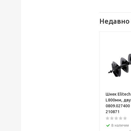
Недавно
Шнек Elitec
L800мм, дв
0809.027400
210871
В наличии