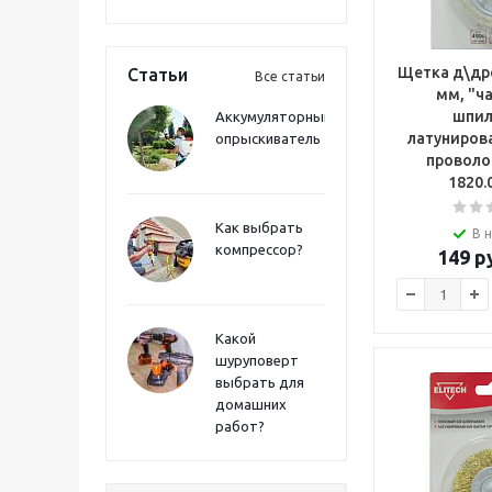
Щетка д\дре
Статьи
Все статьи
мм, "ч
шпил
Аккумуляторный
латуниров
опрыскиватель
проволо
1820.
Как выбрать
В 
компрессор?
149
ру
Какой
шуруповерт
выбрать для
домашних
работ?