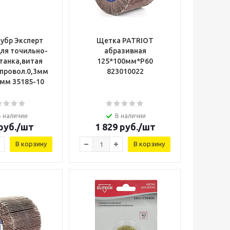
убр Эксперт
Щетка PATRIOT
для точильно-
абразивная
танка,витая
125*100мм*Р60
 провол.0,3мм
823010022
7мм 35185-10
В наличии
В наличии
руб.
/шт
1 829
руб.
/шт
В корзину
В корзину