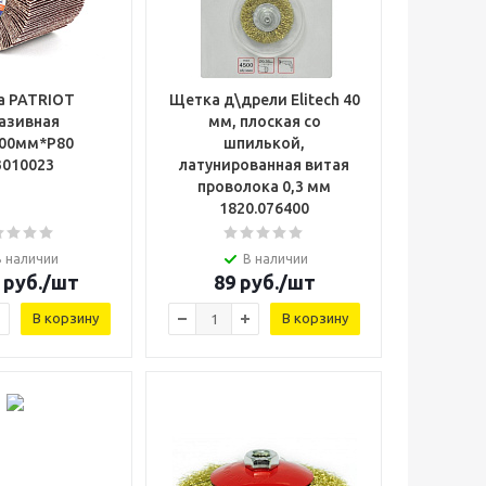
а PATRIOT
Щетка д\дрели Elitech 40
азивная
мм, плоская со
100мм*Р80
шпилькой,
3010023
латунированная витая
проволока 0,3 мм
1820.076400
В наличии
В наличии
руб.
/шт
89
руб.
/шт
В корзину
В корзину