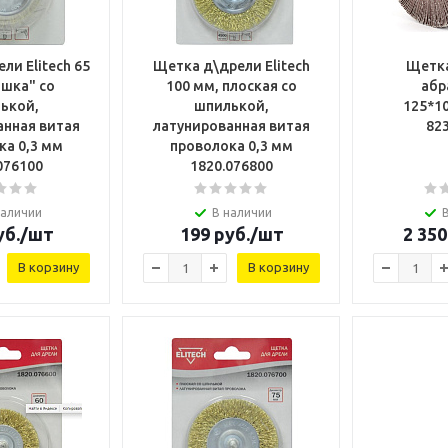
ли Elitech 65
Щетка д\дрели Elitech
Щетк
ашка" со
100 мм, плоская со
абр
ькой,
шпилькой,
125*1
анная витая
латунированная витая
82
ка 0,3 мм
проволока 0,3 мм
076100
1820.076800
наличии
В наличии
б.
/шт
199
руб.
/шт
2 350
В корзину
В корзину