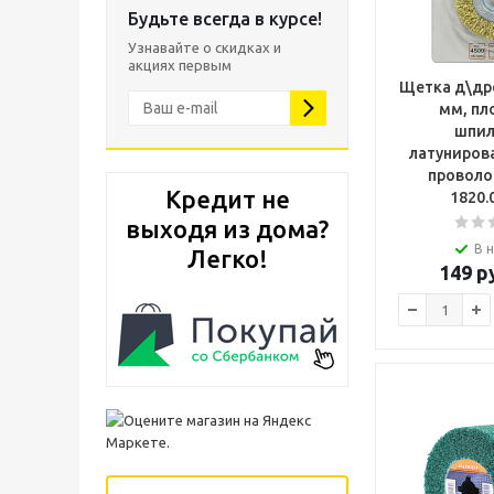
Будьте всегда в курсе!
Узнавайте о скидках и
акциях первым
Щетка д\дре
мм, пл
шпил
латуниров
проволо
Кредит не
1820.
выходя из дома?
В 
Легко!
149
ру