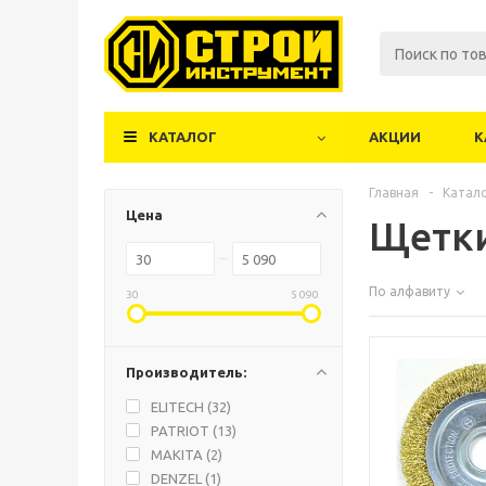
КАТАЛОГ
АКЦИИ
К
Главная
-
Катал
Цена
Щетк
По алфавиту
30
5 090
Производитель:
ELITECH (
32
)
PATRIOT (
13
)
MAKITA (
2
)
DENZEL (
1
)