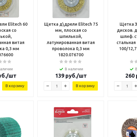
ли Elitech 60
Щетка д\дрели Elitech 75
Щетка З
оская со
мм, плоская со
дисков. 
ькой,
шпилькой,
шлиф. с
анная витая
латунированная витая
стальная
ка 0,3 мм
проволока 0,3 мм
100/12,
076600
1820.076700
наличии
В наличии
б.
/шт
139
руб.
/шт
260
В корзину
В корзину