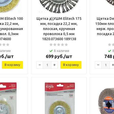
 Elitech 100
Щетка д\УШМ Elitech 175
Щетка De
ка 22,2 мм,
мм, посадка 22,2 мм,
150мм пло
тунированная
плоская, крученая
нерж. про
вол. 0,3мм
проволока 0,5 мм
посадка 
074600
1820.073600 189138
наличии
В наличии
б.
/шт
699
руб.
/шт
748
В корзину
В корзину