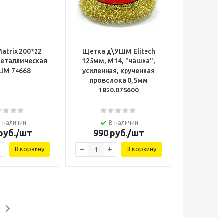
atrix 200*22
Щетка д\УШМ Elitech
металлическая
125мм, М14, "чашка",
ШМ 74668
усиленная, крученная
проволока 0,5мм
1820.075600
В наличии
В наличии
руб.
/шт
990
руб.
/шт
В корзину
В корзину