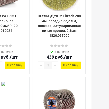
а PATRIOT
Щетка д\УШМ Elitech 200
азивная
мм, посадка 22,2 мм,
00мм*Р120
плоская, латунированная
3010024
витая провол. 0,3мм
1820.075000
В наличии
В наличии
руб.
/шт
439
руб.
/шт
В корзину
В корзину