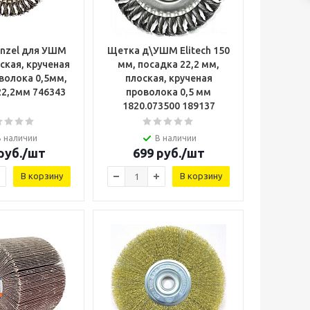
nzel для УШМ
Щетка д\УШМ Elitech 150
ская, крученая
мм, посадка 22,2 мм,
волока 0,5мм,
плоская, крученая
22,2мм 746343
проволока 0,5 мм
1820.073500 189137
В наличии
В наличии
руб.
/шт
699
руб.
/шт
В корзину
В корзину