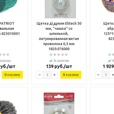
PATRIOT
Щетка д\дрели Elitech 50
Щетк
вальная
мм, "чашка" со
абр
 823010001
шпилькой,
125*
латунированная витая
82
проволока 0,3 мм
1820.076000
наличии
В наличии
уб.
/шт
139
руб.
/шт
1 929
В корзину
В корзину