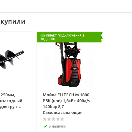
 купили
Комплект подключения в
подарок
h 250мм,
Мойка ELITECH М 1800
ухзаходный
РБК (нов) 1,8кВт 400л/ч
 для грунта
140бар 8,7
Самовсасывающая
В наличии