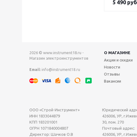
5 490
руб
2026 © www.instrument18.ru -
О МАГАЗИНЕ
Магазин электроинструментов
Акции и скидки
Новости
Email:
info@instrument18.ru
Отзывы
Вакансии
ООО «Строй-Инструмент»
Юридический адре
ИНН 1833044879
426006, УР, г.Ижевс
КПП 183201001
30, пом. 270
ОГРН 1071840004807
Почтовый адрес:
Директор: Шачков О.В
426006, УР, г.Ижев