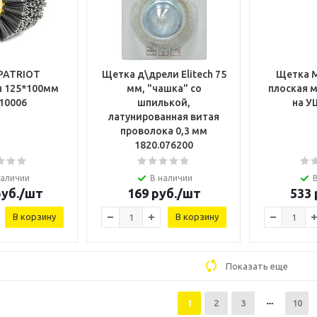
PATRIOT
Щетка д\дрели Elitech 75
Щетка M
я 125*100мм
мм, "чашка" со
плоская 
10006
шпилькой,
на У
латунированная витая
проволока 0,3 мм
1820.076200
наличии
В наличии
уб.
/шт
169
руб.
/шт
533
В корзину
В корзину
Показать еще
1
2
3
10