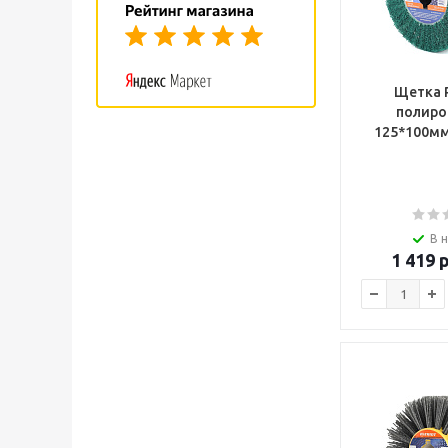
Щетка 
полиро
125*100мм
В 
1 419
р