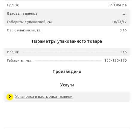
Артикул
501
Бренд:
PILOR
Базовая единица
Габариты с упаковкой, см:
10/1
Вес с упаковкой, кг:
Параметры упакованного товара
Вес, кг:
Габариты, мм:
100х130
Произведено