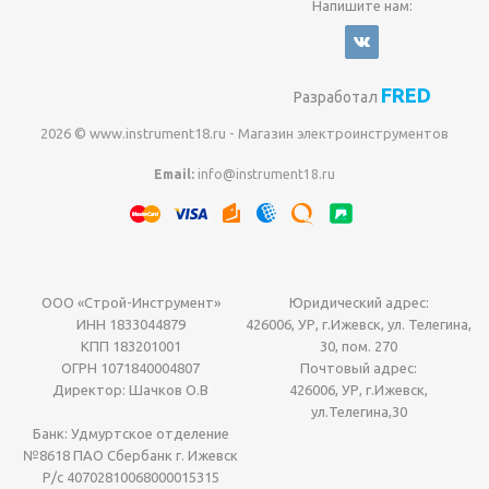
Напишите нам:
FRED
Разработал
2026 © www.instrument18.ru - Магазин электроинструментов
Email:
info@instrument18.ru
ООО «Строй-Инструмент»
Юридический адрес:
ИНН 1833044879
426006, УР, г.Ижевск, ул. Телегина,
КПП 183201001
30, пом. 270
ОГРН 1071840004807
Почтовый адрес:
Директор: Шачков О.В
426006, УР, г.Ижевск,
ул.Телегина,30
Банк: Удмуртское отделение
№8618 ПАО Сбербанк г. Ижевск
Р/с 40702810068000015315