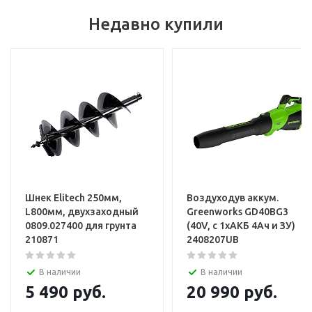
Услуги
Недавно купили
Установка и настройка техники
Шнек Elitech 250мм,
Воздуходув аккум.
L800мм, двухзаходный
Greenworks GD40BG3
0809.027400 для грунта
(40V, с 1хАКБ 4Ач и ЗУ)
210871
2408207UB
В наличии
В наличии
5 490
руб.
20 990
руб.