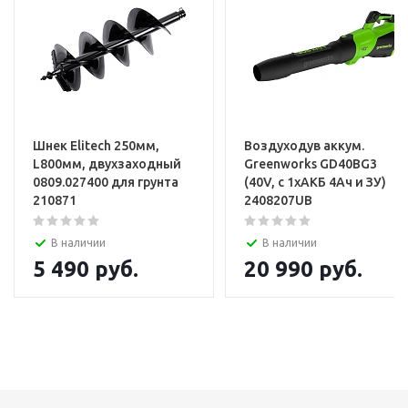
Шнек Elitech 250мм,
Воздуходув аккум.
L800мм, двухзаходный
Greenworks GD40BG3
0809.027400 для грунта
(40V, с 1хАКБ 4Ач и ЗУ)
210871
2408207UB
В наличии
В наличии
5 490
руб.
20 990
руб.