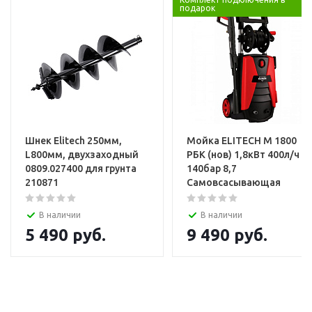
подарок
Шнек Elitech 250мм,
Мойка ELITECH М 1800
L800мм, двухзаходный
РБК (нов) 1,8кВт 400л/ч
0809.027400 для грунта
140бар 8,7
210871
Самовсасывающая
В наличии
В наличии
5 490
руб.
9 490
руб.