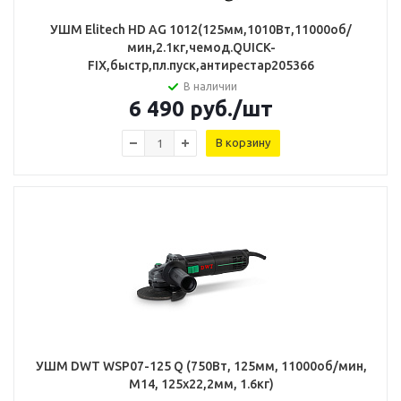
УШМ Elitech HD AG 1012(125мм,1010Вт,11000об/
мин,2.1кг,чемод.QUICK-
FIX,быстр,пл.пуск,антирестар205366
В наличии
6 490
руб.
/шт
В корзину
УШМ DWT WSP07-125 Q (750Вт, 125мм, 11000об/мин,
М14, 125х22,2мм, 1.6кг)