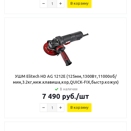
В корзину
УШМ Elitech HD AG 1212E (125мм,1300Вт,11000об/
мин,3.2кг,ниж.клавиша,кор,QUICK-FIX,быстр.кожух)
В наличии
7 490
руб.
/шт
В корзину