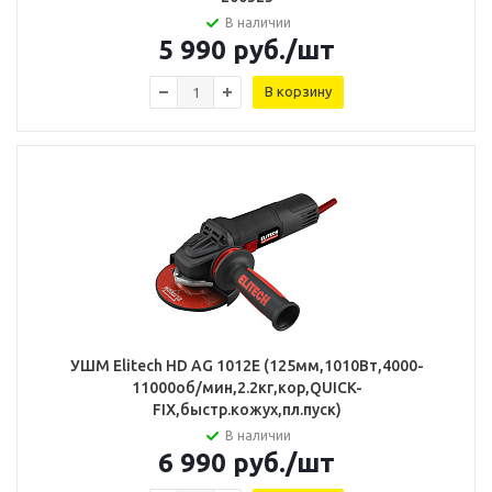
В наличии
5 990
руб.
/шт
В корзину
УШМ Elitech HD AG 1012E (125мм,1010Вт,4000-
11000об/мин,2.2кг,кор,QUICK-
FIX,быстр.кожух,пл.пуск)
В наличии
6 990
руб.
/шт