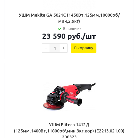
УШМ Makita GA 5021С (1450Вт,125мм,10000об/
мин,2,9кг)
В наличии
23 590
руб.
/шт
В корзину
УШМ Elitech 1412Д
(125мм,1400Вт,11800об\мин,3кг,кор) (Е2213.021.00)
200323