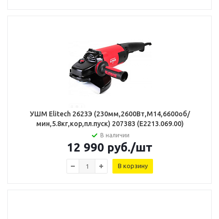
УШМ Elitech 2623Э (230мм,2600Вт,М14,6600об/
мин,5.8кг,кор,пл.пуск) 207383 (Е2213.069.00)
В наличии
12 990
руб.
/шт
В корзину