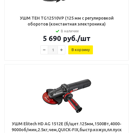
УШМ TEH TG12510VP (125 мм с регулировкой
оборотов (константная электроника)
В наличии
5 690
руб.
/шт
В корзину
УШМ Elitech HD AG 1512E (б/щет.125мм,1500Вт,4000-
9000об/мин,2.5кг,чем,QUICK-FIX,быстр.кожух,пл.пуск