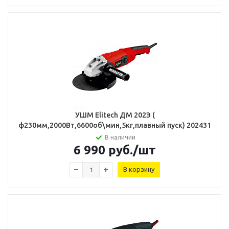
УШМ Elitech ДМ 202Э (
ф230мм,2000Вт,6600об\мин,5кг,плавный пуск) 202431
В наличии
6 990
руб.
/шт
В корзину