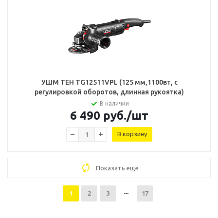
УШМ TEH TG12511VPL (125 мм,1100вт, с
регулировкой оборотов, длинная рукоятка)
В наличии
6 490
руб.
/шт
В корзину
Показать еще
1
2
3
17