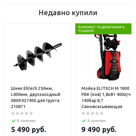
Недавно купили
Комплект подключения в
подарок
Шнек Elitech 250мм,
Мойка ELITECH М 1800
L800мм, двухзаходный
РБК (нов) 1,8кВт 400л/ч
0809.027400 для грунта
140бар 8,7
210871
Самовсасывающая
В наличии
В наличии
5 490
руб.
9 490
руб.