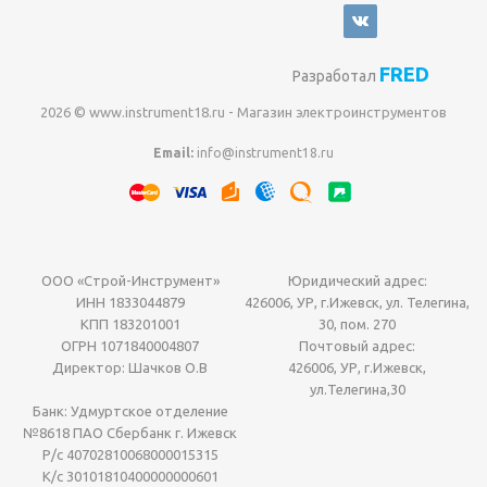
FRED
Разработал
2026 © www.instrument18.ru - Магазин электроинструментов
Email:
info@instrument18.ru
ООО «Строй-Инструмент»
Юридический адрес:
ИНН 1833044879
426006, УР, г.Ижевск, ул. Телегина,
КПП 183201001
30, пом. 270
ОГРН 1071840004807
Почтовый адрес:
Директор: Шачков О.В
426006, УР, г.Ижевск,
ул.Телегина,30
Банк: Удмуртское отделение
№8618 ПАО Сбербанк г. Ижевск
Р/с 40702810068000015315
К/с 30101810400000000601