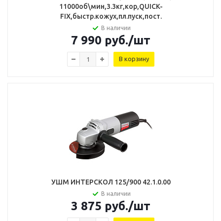
11000об\мин,3.3кг,кор,QUICK-
FIX,быстр.кожух,пл.пуск,пост.
В наличии
7 990
руб.
/шт
В корзину
УШМ ИНТЕРСКОЛ 125/900 42.1.0.00
В наличии
3 875
руб.
/шт