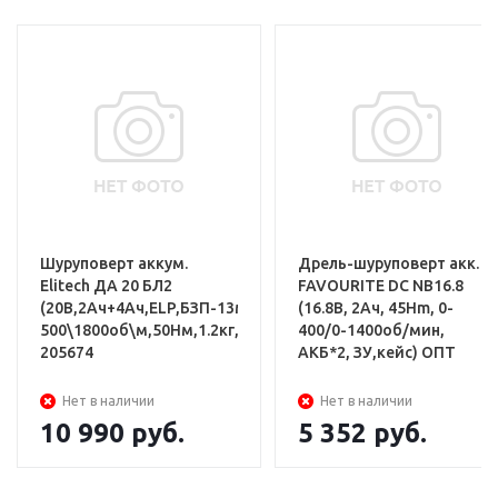
Аккумуляторная дрель
Шуруповерт аккум.
Дрель-шуруповерт акк.
Elitech ДА 20 БЛ2
FAVOURITE DC NB16.8
Аккумулятор 4 Ач 2 шт.,Зарядное
(20В,2Ач+4Ач,ELP,БЗП-13мм,0-
(16.8В, 2Ач, 45Hm, 0-
500\1800об\м,50Нм,1.2кг,чем)
400/0-1400об/мин,
устройство
205674
АКБ*2, ЗУ,кейс) ОПТ
Кейс
Нет в наличии
Нет в наличии
Паспорт
10 990
руб.
5 352
руб.