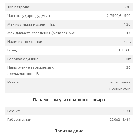
Артикул
205
Частота вращения шпинделя, об/мин:
0-500/
Скорости:
Тип аккумулятора:
L
Емкость аккумулятора, А*ч:
Наличие удара:
Тип патрона:
Частота ударов, уд/мин:
0-7500/3
Мах крутящий момент, Нм:
Max диаметр сверления (металл), мм:
Наличие подсветки:
Бренд:
ELI