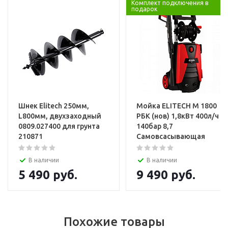
Комплект подключения в
подарок
Услуги
Установка и настройка техники
Шнек Elitech 250мм,
Мойка ELITECH М 1800
L800мм, двухзаходный
РБК (нов) 1,8кВт 400л/ч
0809.027400 для грунта
140бар 8,7
210871
Самовсасывающая
В наличии
В наличии
5 490
руб.
9 490
руб.
Похожие товары