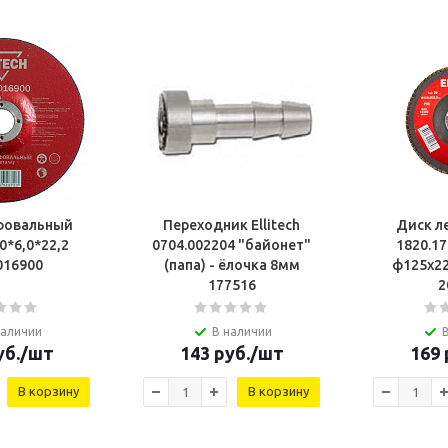
фовальный
Переходник Ellitech
Диск л
50*6,0*22,2
0704.002204 "байонет"
1820.17
016900
(папа) - ёлочка 8мм
ф125х22м
177516
2
наличии
В наличии
б.
/шт
143
руб.
/шт
169
В корзину
В корзину