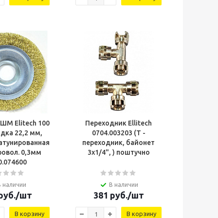
ШМ Elitech 100
Переходник Ellitech
дка 22,2 мм,
0704.003203 (Т -
латунированная
переходник, байонет
ровол. 0,3мм
3х1/4", ) поштучно
0.074600
В наличии
В наличии
руб.
/шт
381
руб.
/шт
В корзину
В корзину