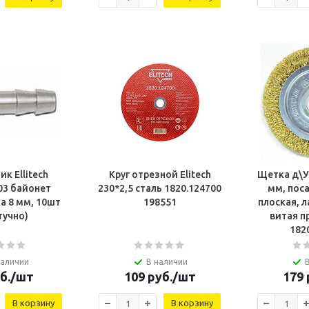
к Ellitech
Круг отрезной Elitech
Щетка д\У
онет
230*2,5 сталь 1820.124700
мм, поса
ка 8 мм, 10шт
198551
плоская, 
тучно)
витая п
182
наличии
В наличии
б.
/шт
109
руб.
/шт
179
В корзину
В корзину