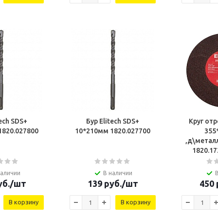
tech SDS+
Бур Elitech SDS+
Круг отр
12*210мм 1820.027800
10*210мм 1820.027700
355*
,д\метал
наличии
В наличии
б.
/шт
139
руб.
/шт
450
В корзину
В корзину