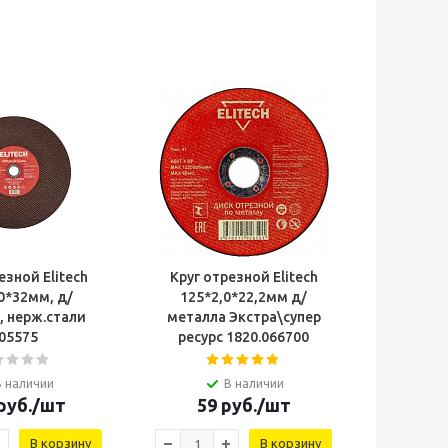
езной Elitech
Круг отрезной Elitech
0*32мм, д/
125*2,0*22,2мм д/
, нерж.стали
металла Экстра\супер
05575
ресурс 1820.066700
В наличии
В наличии
руб.
/шт
59
руб.
/шт
В корзину
В корзину