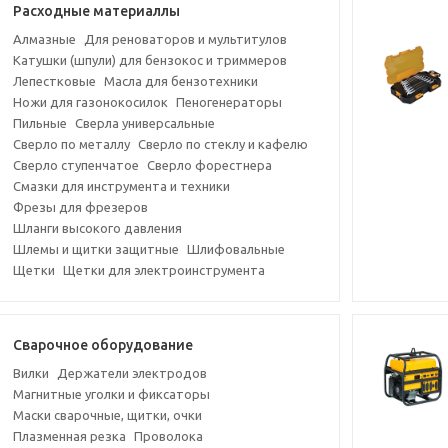
Расходные материаллы
Алмазные
Для реноваторов и мультитулов
Катушки (шпули) для бензокос и триммеров
Лепестковые
Масла для бензотехники
Ножи для газонокосилок
Пеногенераторы
Пильные
Сверла универсальные
Сверло по металлу
Сверло по стеклу и кафелю
Сверло ступенчатое
Сверло форестнера
Смазки для инструмента и техники
Фрезы для фрезеров
Шланги высокого давления
Шлемы и щитки защитные
Шлифовальные
Щетки
Щетки для электроинструмента
Сварочное оборудование
Вилки
Держатели электродов
Магнитные уголки и фиксаторы
Маски сварочные, щитки, очки
Плазменная резка
Проволока