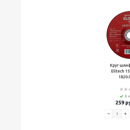
Круг шли
Elitech 1
1820.
В 
259
ру