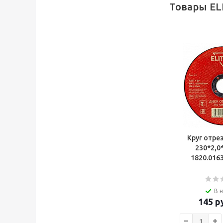
Товары EL
Круг отрез
230*2,0
В 
145
ру