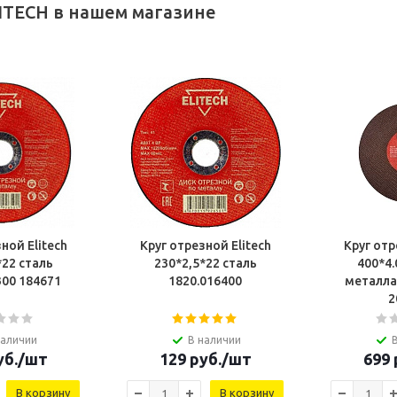
ITECH в нашем магазине
ной Elitech
Круг отрезной Elitech
Круг отр
*22 сталь
230*2,5*22 сталь
400*4.
1820.016300 184671
1820.016400
металла
2
наличии
В наличии
б.
/шт
129
руб.
/шт
699
В корзину
В корзину