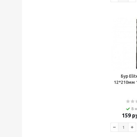
Бур Eli
В 
159
ру