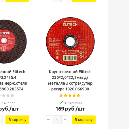
езной Elitech
Круг отрезной Elitech
3.2*25.4
230*2,0*22,2мм д/
ла,нерж.стали
металла Экстра\супер
1820.173900 205574
ресурс 1820.066900
В наличии
В наличии
руб.
/шт
169
руб.
/шт
В корзину
В корзину