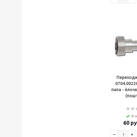
Переходни
0704.002203 бай
папа - ёлоч
(пош
В 
60
ру