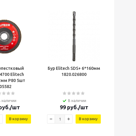
епестковый
Бур Elitech SDS+ 6*160мм
4700 Elitech
1820.026800
м P80 5шт
05582
В наличии
В наличии
руб.
/шт
99
руб.
/шт
В корзину
В корзину