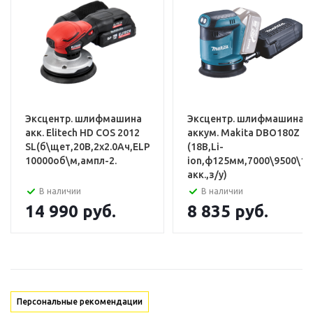
Эксцентриковая шлифовальная
машина Greenworks OS325
Эксцентр. шлифмашина
Эксцентр. шлифмашина
Съёмный легкоочищаемый
акк. Elitech HD COS 2012
аккум. Makita DBO180Z
пылесборник
SL(б\щет,20В,2х2.0Ач,ELP,ф150мм,6000-
(18В,Li-
10000об\м,ампл-2.
ion,ф125мм,7000\9500\11
Шлифовальный лист P80 - 3 шт
акк.,з/у)
В наличии
В наличии
Руководство по эксплуатации
14 990
руб.
8 835
руб.
Персональные рекомендации