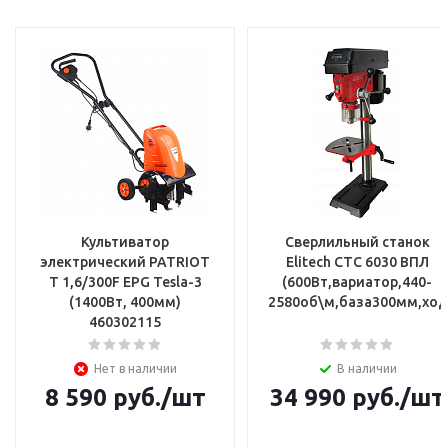
Культиватор
Сверлильный станок
электрический PATRIOT
Elitech СТС 6030 ВПЛ
T 1,6/300F EPG Tesla-3
(600Вт,вариатор,440-
(1400Вт, 400мм)
2580об\м,база300мм,ход
460302115
Нет в наличии
В наличии
8 590
руб.
/шт
34 990
руб.
/шт