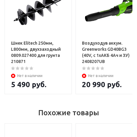
Услуги
Установка и настройка техники
Шнек Elitech 250мм,
Воздуходув аккум.
L800мм, двухзаходный
Greenworks GD40BG3
0809.027400 для грунта
(40V, с 1хАКБ 4Ач и ЗУ)
210871
2408207UB
Нет в наличии
Нет в наличии
5 490
руб.
20 990
руб.
Похожие товары