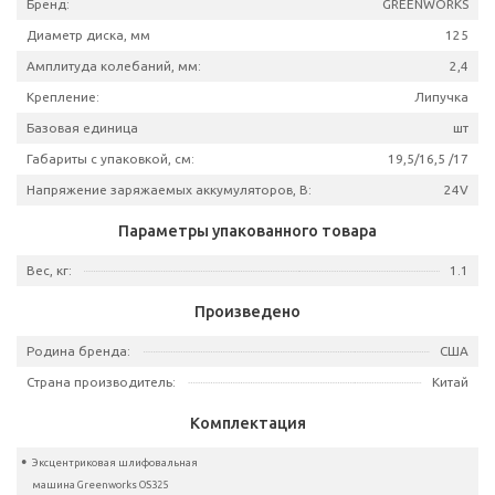
Артикул
3100
Двигатель:
Щёточ
Число оборотов, об/мин:
11
Плавный пуск:
Бренд:
GREENWO
Диаметр диска, мм
Амплитуда колебаний, мм:
Крепление:
Липу
Базовая единица
Габариты с упаковкой, см:
19,5/16,5
Напряжение заряжаемых аккумуляторов, В: