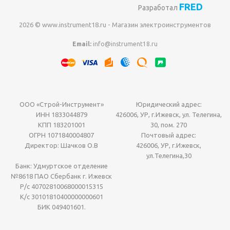
FRED
Разработал
2026 © www.instrument18.ru - Магазин электроинструментов
Email:
info@instrument18.ru
ООО «Строй-Инструмент»
Юридический адрес:
ИНН 1833044879
426006, УР, г.Ижевск, ул. Телегина,
КПП 183201001
30, пом. 270
ОГРН 1071840004807
Почтовый адрес:
Директор: Шачков О.В
426006, УР, г.Ижевск,
ул.Телегина,30
Банк: Удмуртское отделение
№8618 ПАО Сбербанк г. Ижевск
Р/с 40702810068000015315
К/с 30101810400000000601
БИК 049401601.