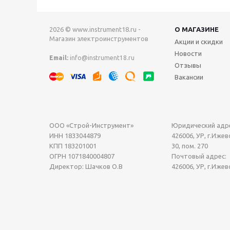
2026 © www.instrument18.ru -
О МАГАЗИНЕ
Магазин электроинструментов
Акции и скидки
Новости
Email:
info@instrument18.ru
Отзывы
Вакансии
ООО «Строй-Инструмент»
Юридический адре
ИНН 1833044879
426006, УР, г.Ижевс
КПП 183201001
30, пом. 270
ОГРН 1071840004807
Почтовый адрес:
Директор: Шачков О.В
426006, УР, г.Ижев