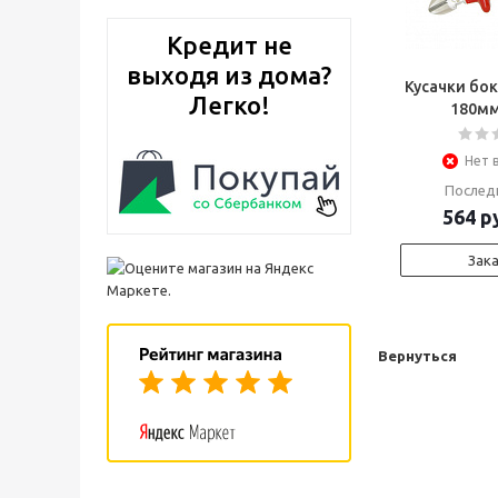
Кредит не
выходя из дома?
Кусачки бо
Легко!
180мм
Нет 
Послед
564
ру
Зак
Вернуться