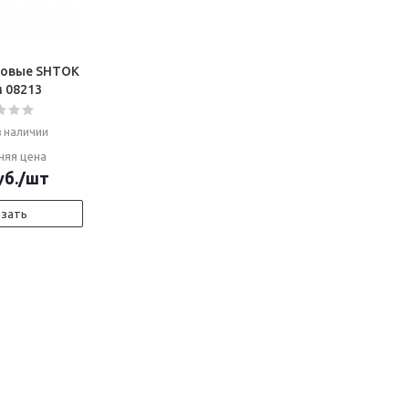
ковые SHTOK
 08213
в наличии
няя цена
б.
/шт
азать