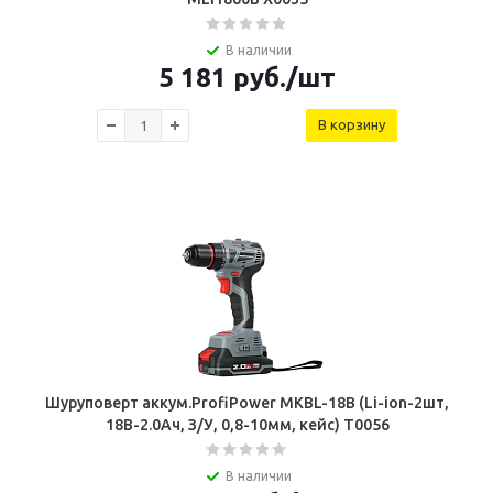
В наличии
5 181
руб.
/шт
В корзину
Шуруповерт аккум.ProfiPower MKBL-18B (Li-ion-2шт,
18В-2.0Ач, З/У, 0,8-10мм, кейс) T0056
В наличии