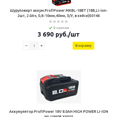
Шуруповерт аккум.ProfiPower MKBL-18BT (18В,Li-ion-
2шт, 2.0Ач, 0,8-10мм,40нм, З/У, в кейсе)E0146
В наличии
3 690
руб.
/шт
В корзину
Аккумулятор ProfiPower 18V 8.0AH HIGH POWER LI-ION
MLI1860B X0035