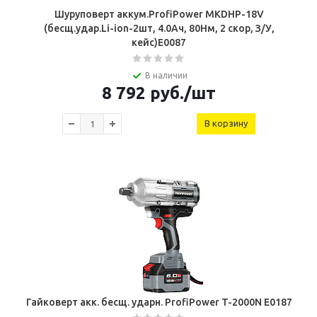
Шуруповерт аккум.ProfiPower MKDHP-18V
(бесщ.удар.Li-ion-2шт, 4.0Ач, 80Нм, 2 скор, З/У,
кейс)E0087
В наличии
8 792
руб.
/шт
В корзину
Гайковерт акк. бесщ. ударн. ProfiPower T-2000N E0187