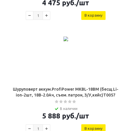
4 475
руб.
/шт
В корзину
Шуруповерт аккум.ProfiPower MKBL-18BM (бесщ.Li-
ion-2шт, 18В-2.0Ач, съем. патрон, З/У,кейс)T0057
В наличии
5 888
руб.
/шт
В корзину