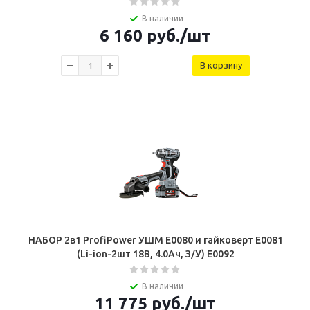
В наличии
6 160
руб.
/шт
В корзину
НАБОР 2в1 ProfiPower УШМ E0080 и гайковерт E0081
(Li-ion-2шт 18В, 4.0Ач, З/У) E0092
В наличии
11 775
руб.
/шт