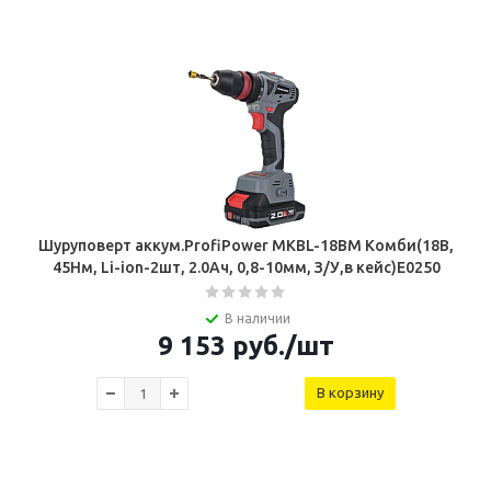
Шуруповерт аккум.ProfiPower MKBL-18BM Комби(18В,
45Нм, Li-ion-2шт, 2.0Ач, 0,8-10мм, З/У,в кейс)E0250
В наличии
9 153
руб.
/шт
В корзину