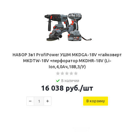
НАБОР 3в1 ProfiPower УШМ MKDGA-18V +гайковерт
MKDTW-18V +перфоратор MKDHR-18V (Li-
Ion,4,0Ач,18В,З/У)
В наличии
16 038
руб.
/шт
В корзину