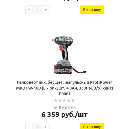
В корзину
Гайковерт акк. бесщет. импульсный ProfiPower
MKDTW-18B (Li-ion-2шт, 4.0Ач, 330Нм, З/У, кейс)
E0081
В наличии
6 359
руб.
/шт
В корзину