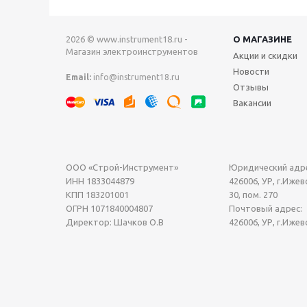
2026 © www.instrument18.ru -
О МАГАЗИНЕ
Магазин электроинструментов
Акции и скидки
Новости
Email:
info@instrument18.ru
Отзывы
Вакансии
ООО «Строй-Инструмент»
Юридический адре
ИНН 1833044879
426006, УР, г.Ижевс
КПП 183201001
30, пом. 270
ОГРН 1071840004807
Почтовый адрес:
Директор: Шачков О.В
426006, УР, г.Ижев