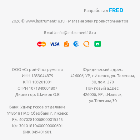
FRED
Разработал
2026 © www.instrument18.ru - Магазин электроинструментов
Email:
info@instrument18.ru
ООО «Строй-Инструмент»
Юридический адрес:
ИНН 1833044879
426006, УР, г.Ижевск, ул. Телегина,
КПП 183201001
30, пом. 270
ОГРН 1071840004807
Почтовый адрес:
Директор: Шачков О.В
426006, УР, г.Ижевск,
ул.Телегина,30
Банк: Удмуртское отделение
№8618 ПАО Сбербанк г. Ижевск
Р/с 40702810068000015315
К/с 30101810400000000601
БИК 049401601.