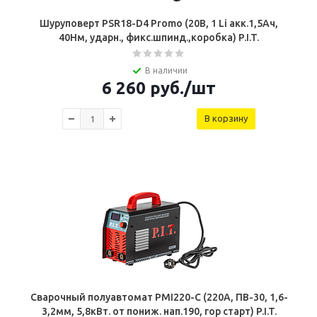
Шуруповерт PSR18-D4 Promo (20В, 1 Li акк.1,5Ач,
40Нм, ударн., фикс.шпинд.,коробка) P.I.T.
В наличии
6 260
руб.
/шт
В корзину
Сварочный полуавтомат PMI220-C (220А, ПВ-30, 1,6-
3,2мм, 5,8кВт. от пониж. нап.190, гор старт) P.I.T.