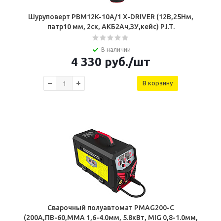
Шуруповерт PBM12K-10A/1 X-DRIVER (12В,25Нм,
патр10 мм, 2ск, АКБ2Ач,ЗУ,кейс) P.I.T.
В наличии
4 330
руб.
/шт
В корзину
Сварочный полуавтомат PMAG200-С
(200А,ПВ-60,MMA 1,6-4.0мм, 5.8кВт, MIG 0,8-1.0мм,