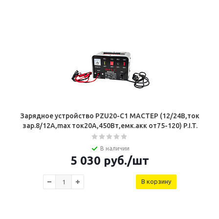
Зарядное устройство PZU20-C1 МАСТЕР (12/24В,ток
зар.8/12А,mах ток20А,450Вт,емк.акк от75-120) P.I.T.
В наличии
5 030
руб.
/шт
В корзину