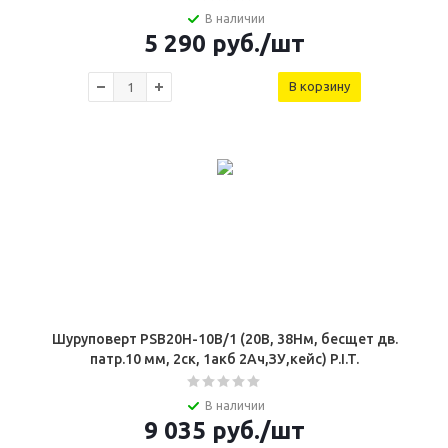
В наличии
5 290
руб.
/шт
В корзину
Шуруповерт PSB20H-10B/1 (20В, 38Нм, бесщет дв.
патр.10 мм, 2ск, 1акб 2Ач,ЗУ,кейс) P.I.T.
В наличии
9 035
руб.
/шт