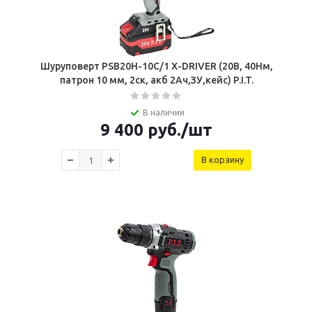
Шуруповерт PSB20H-10C/1 X-DRIVER (20В, 40Нм,
патрон 10 мм, 2ск, акб 2Ач,ЗУ,кейс) P.I.T.
В наличии
9 400
руб.
/шт
В корзину