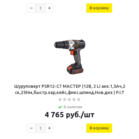
В корзину
Шуруповерт PSR12-C7 МАСТЕР (12В, 2 Li акк.1,5Ач,2
ск,25Нм,быстр.зар,кейс,фикс.шпинд.Нов.диз ) P.I.T
В наличии
4 765
руб.
/шт
В корзину