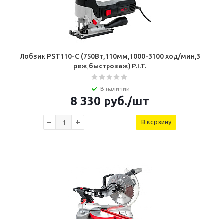
Лобзик PST110-C (750Вт,110мм,1000-3100 ход/мин,3
реж,быстрозаж) P.I.T.
В наличии
8 330
руб.
/шт
В корзину