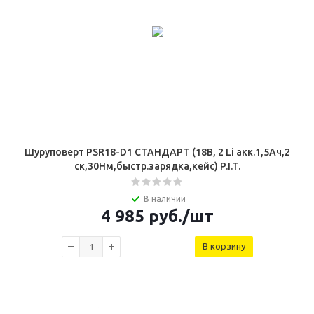
Шуруповерт PSR18-D1 СТАНДАРТ (18В, 2 Li акк.1,5Ач,2
ск,30Нм,быстр.зарядка,кейс) P.I.T.
В наличии
4 985
руб.
/шт
В корзину