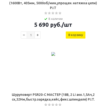
(1600Вт, 405мм, 5000об/мин,упрощен. натяжка цепи)
P.I.T
В наличии
5 690
руб.
/шт
В корзину
Шуруповерт PSR20-C МАСТЕР (18В, 2 Li акк.1,5Ач,2
ск,32Нм,быстр.зарядка,кейс,фикс.шпинделя) P.I.T.