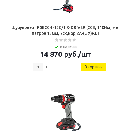
Шуруповерт PSB20H-13C/1 X-DRIVER (20В, 110Нм, мет
патрон 13мм, 2ск,кор,2АЧ,ЗУ)P.I.T
В наличии
14 870
руб.
/шт
В корзину