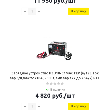
11 950
руб.
/шт
В корзину
Зарядное устройство PZU10-C1МАСТЕР (6/12В,ток
зар.5/8,mах ток10А,.250Вт,емк.зар.акк до 75А/ч) P.I.T.
В наличии
4 820
руб.
/шт
В корзину