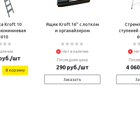
а Kroft 10
Ящик Kroft 16" с лотком
Стремя
алюминиевая
и органайзером
ступеней
3010
6
наличии
Нет в наличии
Не
руб.
/шт
Последняя цена
После
290
руб.
/шт
4 060
В корзину
Заказать
За