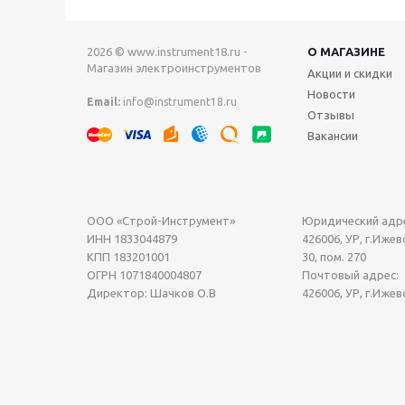
2026 © www.instrument18.ru -
О МАГАЗИНЕ
Магазин электроинструментов
Акции и скидки
Новости
Email:
info@instrument18.ru
Отзывы
Вакансии
ООО «Строй-Инструмент»
Юридический адре
ИНН 1833044879
426006, УР, г.Ижевс
КПП 183201001
30, пом. 270
ОГРН 1071840004807
Почтовый адрес:
Директор: Шачков О.В
426006, УР, г.Ижев