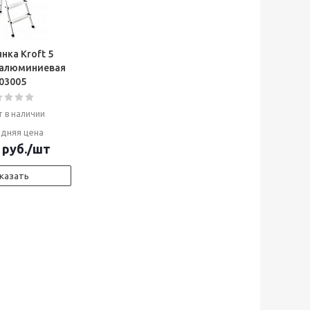
нка Kroft 5
 алюминиевая
03005
т в наличии
дняя цена
руб.
/шт
казать