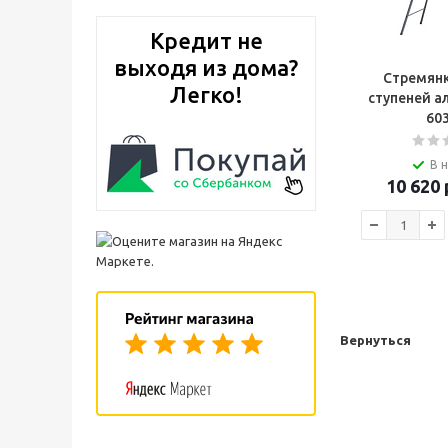
Кредит не
выходя из дома?
Стремянк
Легко!
ступеней 
60
В 
10 620
Вернуться