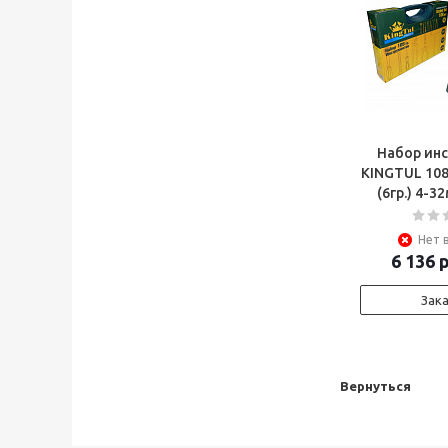
Набор ин
KINGTUL 108 
(6гр.) 4-
Нет 
6 136
р
Зак
Вернуться