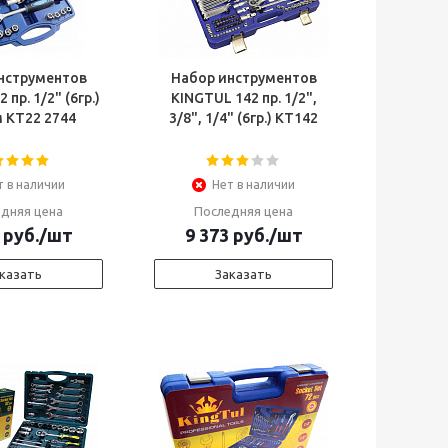
нструментов
Набор инструментов
 пр. 1/2" (6гр.)
KINGTUL 142 пр. 1/2",
8-32мм КТ22 2744
3/8", 1/4" (6гр.) КТ142
т в наличии
Нет в наличии
дняя цена
Последняя цена
руб.
/шт
9 373
руб.
/шт
казать
Заказать