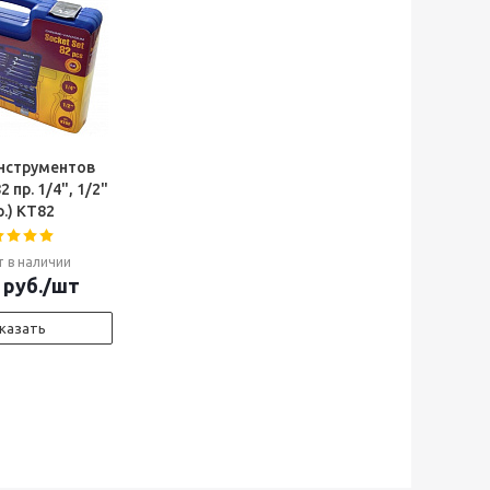
нструментов
 пр. 1/4", 1/2"
р.) КТ82
т в наличии
руб.
/шт
казать