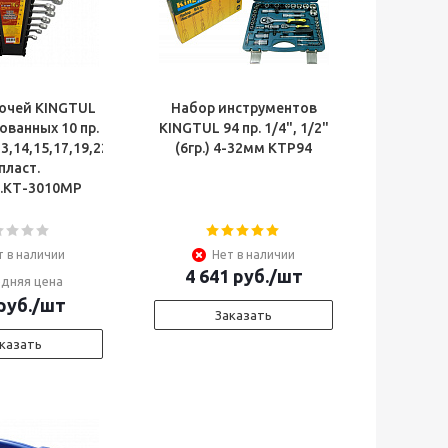
ючей KINGTUL
Набор инструментов
ванных 10 пр.
KINGTUL 94 пр. 1/4", 1/2"
13,14,15,17,19,22мм)
(6гр.) 4-32мм КТР94
 пласт.
.КТ-3010МР
т в наличии
Нет в наличии
4 641
руб.
/шт
дняя цена
руб.
/шт
Заказать
казать