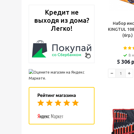
Кредит не
выходя из дома?
Набор ин
Легко!
KINGTUL 108 
(6гр.
В 
5 306
р