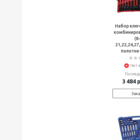
Набор клю
комбиниров
(8
21,22,24,27
полотне
Нет 
Послед
3 484
р
Зак