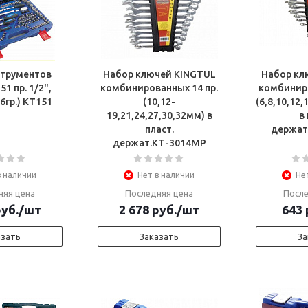
струментов
Набор ключей KINGTUL
Набор кл
1 пр. 1/2",
комбинированных 14 пр.
комбиниро
(6гр.) КТ151
(10,12-
(6,8,10,12,
19,21,24,27,30,32мм) в
в
пласт.
держат
держат.КТ-3014МР
в наличии
Нет в наличии
Не
няя цена
Последняя цена
После
уб.
/шт
2 678
руб.
/шт
643
азать
Заказать
За