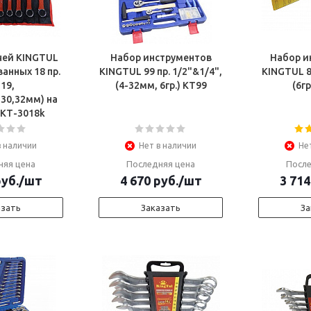
чей KINGTUL
Набор инструментов
Набор и
анных 18 пр.
KINGTUL 99 пр. 1/2"&1/4",
KINGTUL 82
-19,
(4-32мм, 6гр.) КТ99
(6гр
,30,32мм) на
 КТ-3018k
в наличии
Нет в наличии
Не
няя цена
Последняя цена
После
уб.
/шт
4 670
руб.
/шт
3 714
азать
Заказать
За