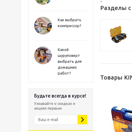
*
Разделы с
Как выбрать
компрессор?
Какой
шуруповерт
выбрать для
домашних
работ?
Товары KI
Будьте всегда в курсе!
Узнавайте о скидках и
акциях первым