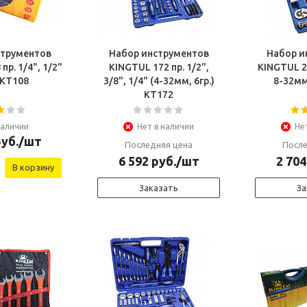
струментов
Набор инструментов
Набор и
пр. 1/4", 1/2"
KINGTUL 172 пр. 1/2",
KINGTUL 22
) КТ108
3/8", 1/4" (4-32мм, 6гр.)
КТ172
наличии
Нет в наличии
Не
уб.
/шт
Последняя цена
После
6 592
руб.
/шт
2 704
В корзину
Заказать
За