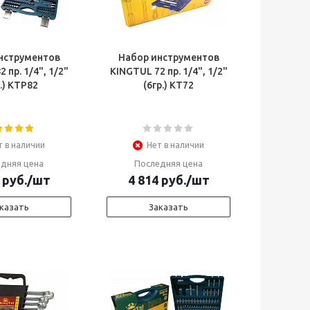
нструментов
Набор инструментов
 пр. 1/4", 1/2"
KINGTUL 72 пр. 1/4", 1/2"
.) КТР82
(6гр.) КТ72
т в наличии
Нет в наличии
дняя цена
Последняя цена
руб.
/шт
4 814
руб.
/шт
казать
Заказать