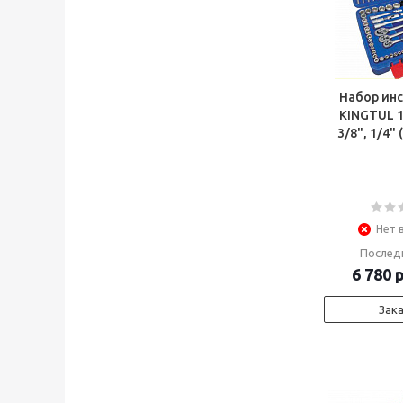
Набор ин
KINGTUL 15
3/8", 1/4" 
Нет 
Послед
6 780
р
Зак