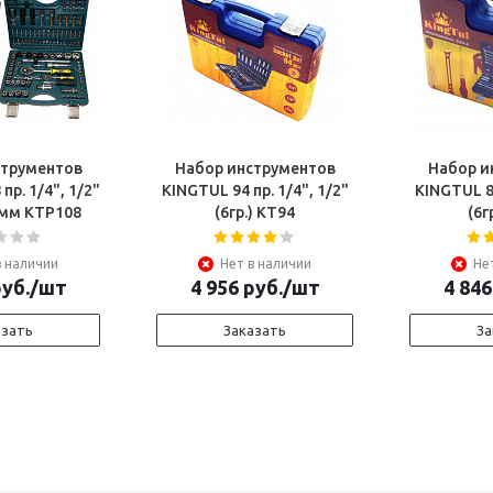
струментов
Набор инструментов
Набор и
пр. 1/4", 1/2"
KINGTUL 94 пр. 1/4", 1/2"
KINGTUL 82
32мм КТР108
(6гр.) КТ94
(6г
в наличии
Нет в наличии
Не
уб.
/шт
4 956
руб.
/шт
4 846
азать
Заказать
За