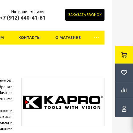
Интернет-магазин
ЗАКАЗАТЬ ЗВОНОК
+7 (912) 440-41-61
АМ
КОНТАКТЫ
О МАГАЗИНЕ
ее 20-
бренда
ustries
ентами
чные и
льская
асли и
самыми