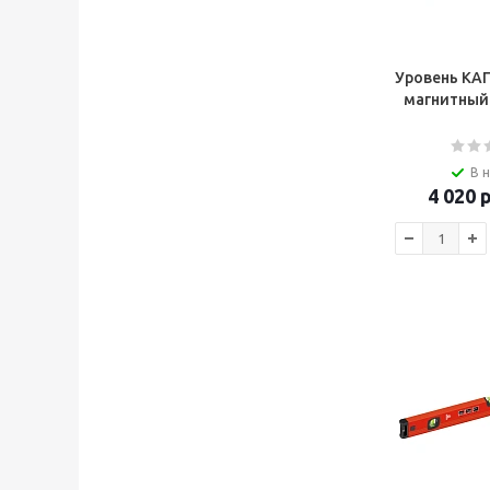
Уровень КА
магнитный
В 
4 020
р