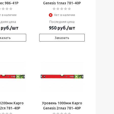
ес 986-41Р
Genesis 1глаз 781-40Р
т в наличии
Нет в наличии
дняя цена
Последняя цена
руб.
/шт
950
руб.
/шт
казать
Заказать
1200мм Kapro
Уровень 1000мм Kapro
 2гл 781-40Р
Genesis 2глаз 781-40Р