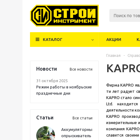
КАТАЛОГ
АКЦИИ
К
Главная
-
Справ
KAPR
Новости
Все новости
31 октября 2025
Фирма KAPRO явл
Режим работы в ноябрьские
ти лет радует с
празднечные дни
KAPRO стало сино
Ltd. находитс
деятельности ко
KAPRO производ
Статьи
Все статьи
измерительные и
компания KAPRO 
Аккумуляторный
славится своим
опрыскиватель