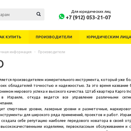
Для юридических лиц
+7 (912) 053-21-07
АК КУПИТЬ
ПРОИЗВОДИТЕЛИ
ЮРИДИЧЕСКИМ ЛИЦ
очная информация
-
Производители
O
яется производителем измерительного инструмента, который уже бол
воих обладателей точностью и надежностью. За это время название 
нимом мирового успеха и высокого качества. Штаб квартира Kapro Ind
я в Израиле, откуда ведется все управление различными сегм
мпании.
ит спиртовые уровни, лазерные уровни и разметочные, маркирово
нструменты для широкого ряда применений, проектов и работ. Израи
создала себе репутацию наиболее передового новатора в своей отр
и высококачественными изделиями, первоклассным обслуживанием и 