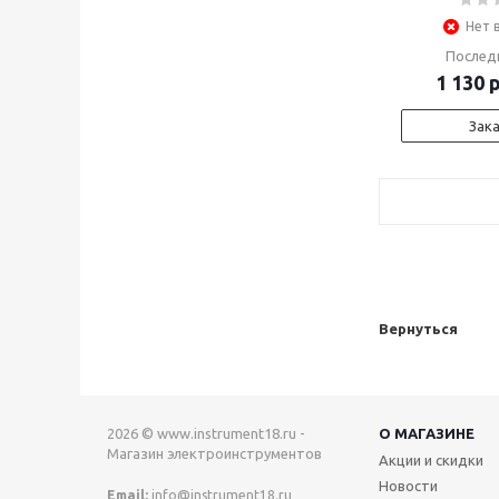
Нет 
Послед
1 130
р
Зак
Вернуться
2026 © www.instrument18.ru -
О МАГАЗИНЕ
Магазин электроинструментов
Акции и скидки
Новости
Email:
info@instrument18.ru