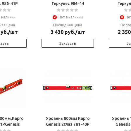
с 986-41Р
Геркулес 986-44
Геркул
в наличии
Нет в наличии
Не
няя цена
Последняя цена
После
уб.
/шт
3 430
руб.
/шт
2 350
азать
Заказать
За
200мм,Kapro
Уровень 800мм Kapro
Уровень 
41РGenesis
Genesis 2глаз 781-40Р
Genesis