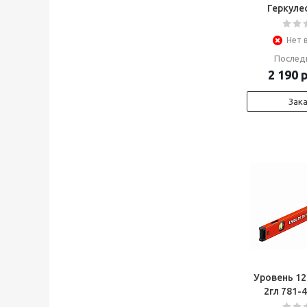
Геркуле
Нет 
Послед
2 190
р
Зак
Уровень 1
2гл 781-