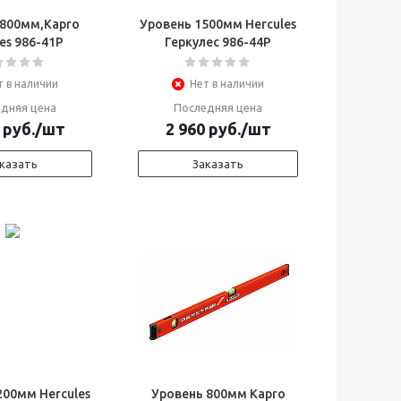
 800мм,Kapro
Уровень 1500мм Hercules
es 986-41Р
Геркулес 986-44Р
т в наличии
Нет в наличии
дняя цена
Последняя цена
руб.
/шт
2 960
руб.
/шт
казать
Заказать
200мм Hercules
Уровень 800мм Kapro