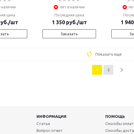
в наличии
Нет в наличии
Не
няя цена
Последняя цена
После
уб.
/шт
1 350
руб.
/шт
1 940
азать
Заказать
За
Показать еще
1
2
ИНФОРМАЦИЯ
ПОМОЩЬ
Статьи
Способы опла
Вопрос-ответ
Способы доста