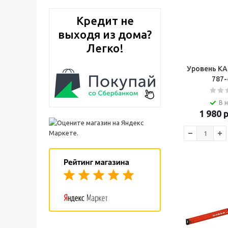
Кредит не
выходя из дома?
Легко!
Уровень К
787-
В 
1 980
р