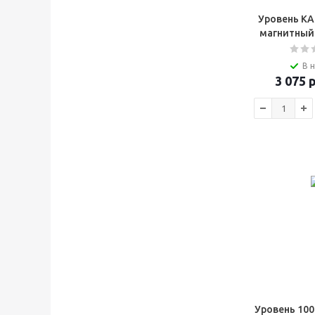
Уровень К
магнитный
В 
3 075
р
Уровень 100