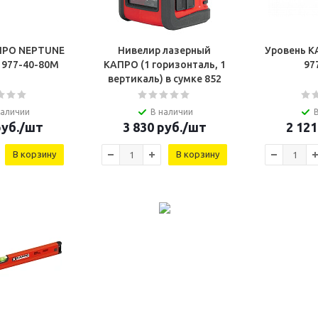
ПРО NEPTUNE
Нивелир лазерный
Уровень 
 977-40-80М
КАПРО (1 горизонталь, 1
97
вертикаль) в сумке 852
наличии
В наличии
уб.
/шт
3 830
руб.
/шт
2 121
В корзину
В корзину