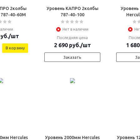
АПРО 2колбы
Уровень КАПРО 2колбы
Уровень
 787-40-60М
787-40-100
Hercul
наличии
Нет в наличии
Не
уб.
/шт
Последняя цена
После
2 690
руб.
/шт
1 680
В корзину
Заказать
За
0мм Hercules
Уровень 2000мм Hercules
Уровень 1