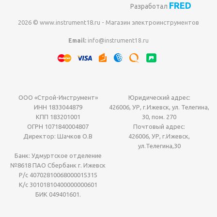
FRED
Разработал
2026 © www.instrument18.ru - Магазин электроинструментов
Email:
info@instrument18.ru
ООО «Строй-Инструмент»
Юридический адрес:
ИНН 1833044879
426006, УР, г.Ижевск, ул. Телегина,
КПП 183201001
30, пом. 270
ОГРН 1071840004807
Почтовый адрес:
Директор: Шачков О.В
426006, УР, г.Ижевск,
ул.Телегина,30
Банк: Удмуртское отделение
№8618 ПАО Сбербанк г. Ижевск
Р/с 40702810068000015315
К/с 30101810400000000601
БИК 049401601.