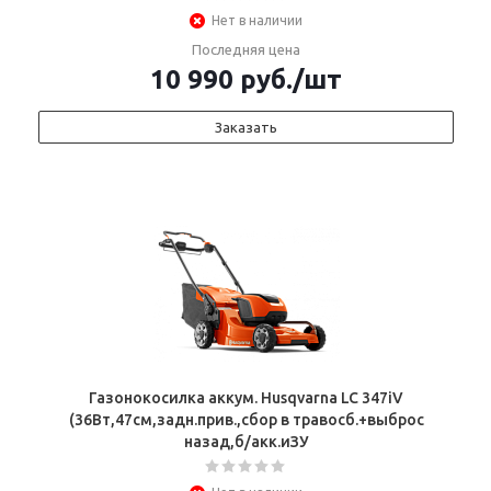
Нет в наличии
Последняя цена
10 990
руб.
/шт
Заказать
Газонокосилка аккум. Husqvarna LC 347iV
(36Вт,47cм,задн.прив.,сбор в травосб.+выброс
назад,б/акк.иЗУ