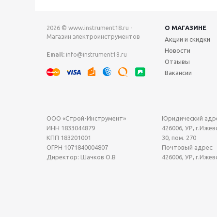
2026 © www.instrument18.ru -
О МАГАЗИНЕ
Магазин электроинструментов
Акции и скидки
Новости
Email:
info@instrument18.ru
Отзывы
Вакансии
ООО «Строй-Инструмент»
Юридический адре
ИНН 1833044879
426006, УР, г.Ижевс
КПП 183201001
30, пом. 270
ОГРН 1071840004807
Почтовый адрес:
Директор: Шачков О.В
426006, УР, г.Ижев