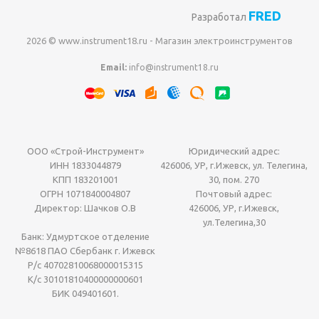
FRED
Разработал
2026 © www.instrument18.ru - Магазин электроинструментов
Email:
info@instrument18.ru
ООО «Строй-Инструмент»
Юридический адрес:
ИНН 1833044879
426006, УР, г.Ижевск, ул. Телегина,
КПП 183201001
30, пом. 270
ОГРН 1071840004807
Почтовый адрес:
Директор: Шачков О.В
426006, УР, г.Ижевск,
ул.Телегина,30
Банк: Удмуртское отделение
№8618 ПАО Сбербанк г. Ижевск
Р/с 40702810068000015315
К/с 30101810400000000601
БИК 049401601.