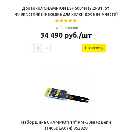
Дровокол CHAMPION LSH5001H (2,2кВт, 5т,
49,8кг,стойка+насадка для колки дров на 4 части)
В наличии
34 490
руб.
/шт
В корзину
Набор шина CHAMPION 14" РМ-50зв+2 цепи
(140SDEA074) 952928