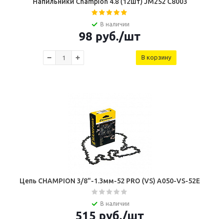
Напильники Champion 4.8 (12шт) JM252 C8003
В наличии
98
руб.
/шт
В корзину
Цепь СHAMPION 3/8"-1.3мм-52 PRO (VS) A050-VS-52E
В наличии
515
руб.
/шт