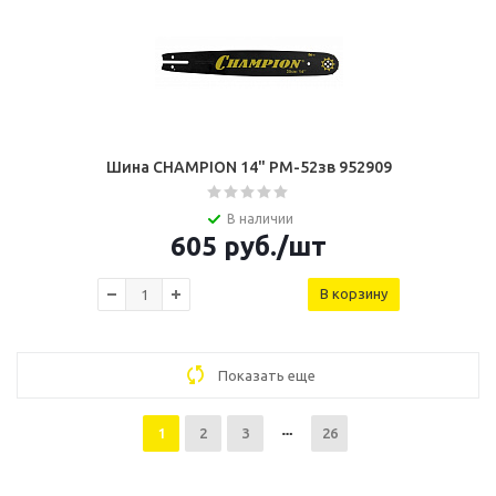
Шина CHAMPION 14" РМ-52зв 952909
В наличии
605
руб.
/шт
В корзину
Показать еще
1
2
3
26