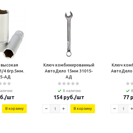
 высокая
Ключ комбинированный
Ключ ком
/4 6гр.5мм.
АвтоДело 15мм 31015-
АвтоДело
75-AД
AД
наличии
В наличии
б.
/шт
154
руб.
/шт
77
р
В корзину
В корзину