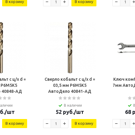
В корзину
В корзину
льт с ц/х d =
Сверло кобальт с ц/х d =
Ключ ком
м Р6М5К5
03,5 мм Р6М5К5
7мм Авто
 40848-АД
АвтоДело 40841-АД
наличии
В наличии
б.
/шт
52
руб.
/шт
68
р
В корзину
В корзину