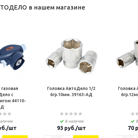
ВТОДЕЛО в нашем магазине
 газовая
Головка АвтоДело 1/2
Головка 
Дело с
6гр.10мм. 39163-AД
6гр.12м
игом 44110-
АД
наличии
В наличии
б.
/шт
93
руб.
/шт
70
р