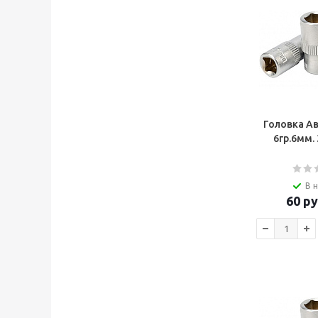
Головка А
6гр.6мм.
В 
60
ру