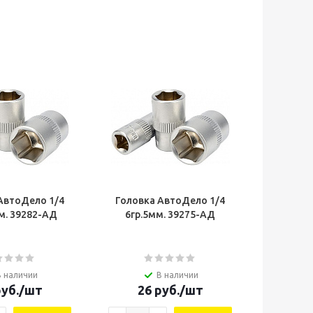
АвтоДело 1/4
Головка АвтоДело 1/4
м. 39282-AД
6гр.5мм. 39275-AД
В наличии
В наличии
уб.
/шт
26
руб.
/шт