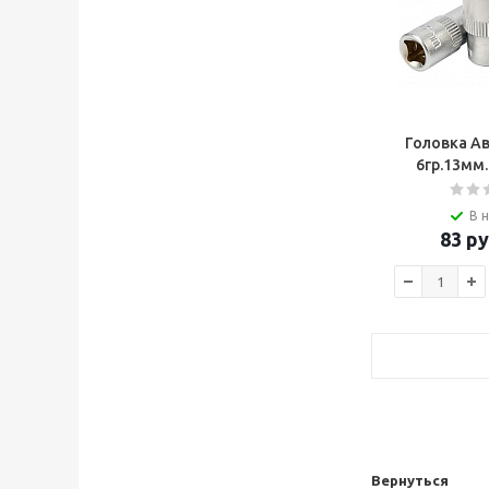
Головка А
6гр.13мм
В 
83
ру
Вернуться