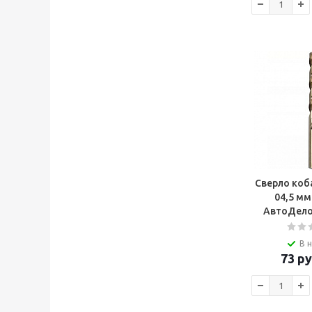
Сверло коба
04,5 м
АвтоДело
В 
73
ру