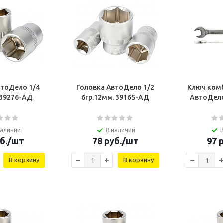
втоДело 1/4
Головка АвтоДело 1/2
Ключ ком
 39276-AД
6гр.12мм. 39165-AД
АвтоДело
наличии
В наличии
б.
/шт
78
руб.
/шт
97
р
В корзину
В корзину