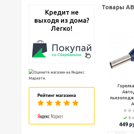
Товары А
Кредит не
выходя из дома?
Легко!
Горелка
Авто
пьезоподж
В 
449
ру