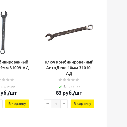
бинированный
Ключ комбинированный
 9мм 31009-AД
АвтоДело 10мм 31010-
AД
В наличии
В наличии
уб.
/шт
83
руб.
/шт
В корзину
В корзину