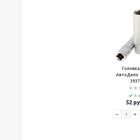
Головка
АвтоДело 1
393
В 
52
ру