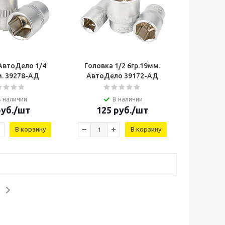
АвтоДело 1/4
Головка 1/2 6гр.19мм.
м. 39278-AД
АвтоДело 39172-AД
В наличии
В наличии
уб.
/шт
125
руб.
/шт
В корзину
В корзину