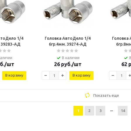
втоДело 1/4
Головка АвтоДело 1/4
Головка 
. 39283-AД
6гр.4мм. 39274-AД
6гр.8м
наличии
В наличии
б.
/шт
26
руб.
/шт
62
р
В корзину
В корзину
Показать еще
1
2
3
14