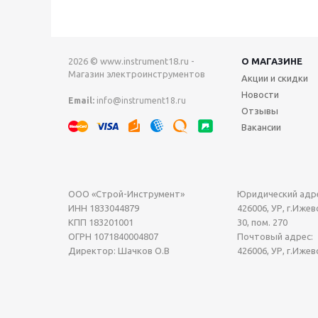
2026 © www.instrument18.ru -
О МАГАЗИНЕ
Магазин электроинструментов
Акции и скидки
Новости
Email:
info@instrument18.ru
Отзывы
Вакансии
ООО «Строй-Инструмент»
Юридический адре
ИНН 1833044879
426006, УР, г.Ижевс
КПП 183201001
30, пом. 270
ОГРН 1071840004807
Почтовый адрес:
Директор: Шачков О.В
426006, УР, г.Ижев