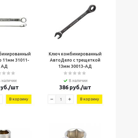
бинированный
Ключ комбинированный
 11мм 31011-
АвтоДело с трещеткой
AД
13мм 30013-AД
В наличии
В наличии
уб.
/шт
386
руб.
/шт
В корзину
В корзину